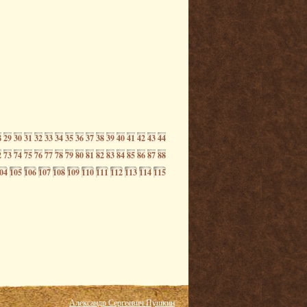
8
29
30
31
32
33
34
35
36
37
38
39
40
41
42
43
44
2
73
74
75
76
77
78
79
80
81
82
83
84
85
86
87
88
04
105
106
107
108
109
110
111
112
113
114
115
Александр Сергеевич Пушкин