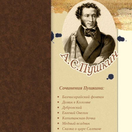
Сочинения Пушкина:
Бахчисарайский фонтан
Домик в Коломне
Дубровский
Евгений Онегин
Капитанская дочка
Медный всадник
Сказка о царе Салтане