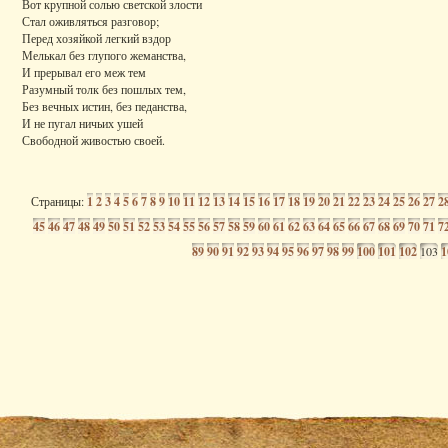
Вот крупной солью светской злости
Стал оживляться разговор;
Перед хозяйкой легкий вздор
Мелькал без глупого жеманства,
И прерывал его меж тем
Разумный толк без пошлых тем,
Без вечных истин, без педанства,
И не пугал ничьих ушей
Свободной живостью своей.
Страницы:
1
2
3
4
5
6
7
8
9
10
11
12
13
14
15
16
17
18
19
20
21
22
23
24
25
26
27
2
45
46
47
48
49
50
51
52
53
54
55
56
57
58
59
60
61
62
63
64
65
66
67
68
69
70
71
7
89
90
91
92
93
94
95
96
97
98
99
100
101
102
103
1