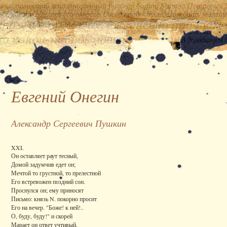
Евгений Онегин
Александр Сергеевич Пушкин
XXI.
Он оставляет раут тесный,
Домой задумчив едет он;
Мечтой то грустной, то прелестной
Его встревожен поздний сон.
Проснулся он; ему приносят
Письмо: князь N. покорно просит
Его на вечер. "Боже! к ней!..
О, буду, буду!" и скорей
Марает он ответ учтивый.