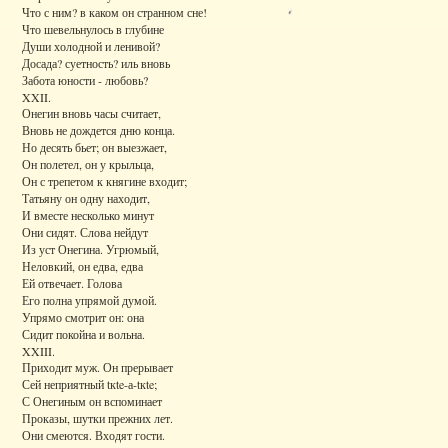
Что с ним? в каком он странном сне!
Что шевельнулось в глубине
Души холодной и ленивой?
Досада? суетность? иль вновь
Забота юности - любовь?
XXII.
Онегин вновь часы считает,
Вновь не дождется дню конца.
Но десять бьет; он выезжает,
Он полетел, он у крыльца,
Он с трепетом к княгине входит;
Татьяну он одну находит,
И вместе несколько минут
Они сидят. Слова нейдут
Из уст Онегина. Угрюмый,
Неловкий, он едва, едва
Ей отвечает. Голова
Его полна упрямой думой.
Упрямо смотрит он: она
Сидит покойна и вольна.
XXIII.
Приходит муж. Он прерывает
Сей неприятный tкte-а-tкte;
С Онегиным он вспоминает
Проказы, шутки прежних лет.
Они смеются. Входят гости.