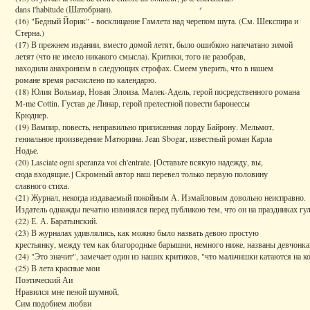
dans l'habitude (Шатобриан).
(16) "Бедный Йорик" - восклицание Гамлета над черепом шута. (См. Шекспира и
Стерна.)
(17) В прежнем издании, вместо домой летят, было ошибкою напечатано зимой
летят (что не имело никакого смысла). Критики, того не разобрав,
находили анахронизм в следующих строфах. Смеем уверить, что в нашем
романе время расчислено по календарю.
(18) Юлия Вольмар, Новая Элоиза. Малек-Адель, герой посредственного романа
M-me Cottin. Густав де Линар, герой прелестной повести баронессы
Крюднер.
(19) Вампир, повесть, неправильно приписанная лорду Байрону. Мельмот,
гениальное произведение Матюрина. Jean Sbogar, известный роман Карла
Нодье.
(20) Lasciate ogni speranza voi ch'entrate. [Оставьте всякую надежду, вы,
сюда входящие.] Скромный автор наш перевел только первую половину
славного стиха.
(21) Журнал, некогда издаваемый покойным А. Измайловым довольно неисправно.
Издатель однажды печатно извинялся перед публикою тем, что он на праздниках гул
(22) Е. А. Баратынский.
(23) В журналах удивлялись, как можно было назвать девою простую
крестьянку, между тем как благородные барышни, немного ниже, названы девчонка
(24) "Это значит", замечает один из наших критиков, "что мальчишки катаются на к
(25) В лета красные мои
Поэтический Аи
Нравился мне пеной шумной,
Сим подобием любви