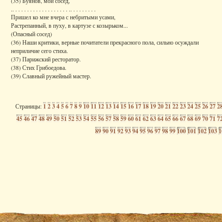
(35) Буянов, мой сосед,
.. . . . . . . . . . . . . . . . . . . .. . . . . . . . .
Пришел ко мне вчера с небритыми усами,
Растрепанный, в пуху, в картузе с козырьком...
(Опасный сосед)
(36) Наши критики, верные почитатели прекрасного пола, сильно осуждали
неприличие сего стиха.
(37) Парижский ресторатор.
(38) Стих Грибоедова.
(39) Славный ружейный мастер.
Страницы:
1
2
3
4
5
6
7
8
9
10
11
12
13
14
15
16
17
18
19
20
21
22
23
24
25
26
27
2
45
46
47
48
49
50
51
52
53
54
55
56
57
58
59
60
61
62
63
64
65
66
67
68
69
70
71
7
89
90
91
92
93
94
95
96
97
98
99
100
101
102
103
1