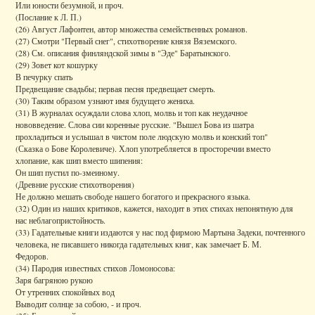
Или юности безумной, и проч.
(Послание к Л. П.)
(26) Август Лафонтен, автор множества семейственных романов.
(27) Смотри "Первый снег", стихотворение князя Вяземского.
(28) См. описания финляндской зимы в "Эде" Баратынского.
(29) Зовет кот кошурку
В печурку спать
Предвещание свадьбы; первая песня предвещает смерть.
(30) Таким образом узнают имя будущего жениха.
(31) В журналах осуждали слова хлоп, молвь и топ как неудачное
нововведение. Слова сии коренные русские. "Вышел Бова из шатра
прохладиться и услышал в чистом поле людскую молвь и конский топ"
(Сказка о Бове Королевиче). Хлоп употребляется в просторечии вместо
хлопание, как шип вместо шипения:
Он шип пустил по-змеиному.
(Древние русские стихотворения)
Не должно мешать свободе нашего богатого и прекрасного языка.
(32) Один из наших критиков, кажется, находит в этих стихах непонятную для
нас неблагопристойность.
(33) Гадательные книги издаются у нас под фирмою Мартына Задеки, почтенного
человека, не писавшего никогда гадательных книг, как замечает Б. М.
Федоров.
(34) Пародия известных стихов Ломоносова:
Заря багряною рукою
От утренних спокойных вод
Выводит солнце за собою, - и проч.