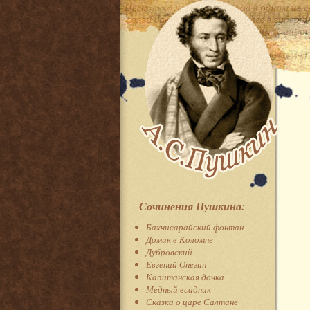
Сочинения Пушкина:
Бахчисарайский фонтан
Домик в Коломне
Дубровский
Евгений Онегин
Капитанская дочка
Медный всадник
Сказка о царе Салтане