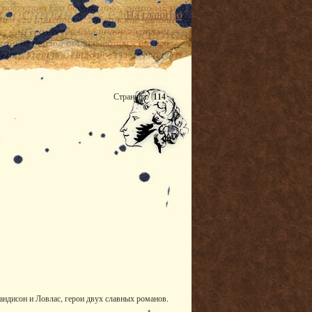
На главную
Страница:
114
андисон и Ловлас, герои двух славных романов.