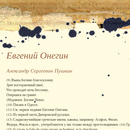
Евгений Онегин
Александр Сергеевич Пушкин
(9) Въявь богиню благосклонну
Зрит восторженный пиит,
Что проводит ночь бессонну,
Опершися на гранит.
(Муравьев. Богине Невы)
(10) Писано в Одессе.
(11) См. первое издание Евгения Онегина.
(12) Из первой части Днепровской русалки.
(13) Сладкозвучнейшие греческие имена, каковы, например: Агафон, Филат,
Федора, Фекла и проч., употребляются у нас только между простолюдинами. (14) Гр
(15) Si j'avais la folie de croire encore au bonheur, je le chercherais