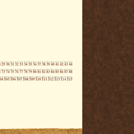
8
29
30
31
32
33
34
35
36
37
38
39
40
41
42
43
44
2
73
74
75
76
77
78
79
80
81
82
83
84
85
86
87
88
04
105
106
107
108
109
110
111
112
113
114
115