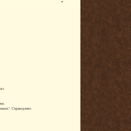
ял.
ми.
оньках". Справедливо.