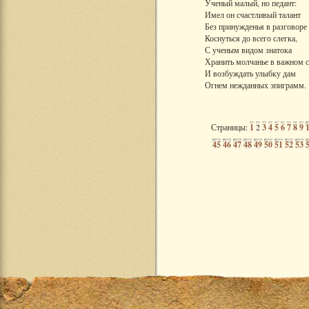
Ученый малый, но педант:
Имел он счастливый талант
Без принужденья в разговоре
Коснуться до всего слегка,
С ученым видом знатока
Хранить молчанье в важном с
И возбуждать улыбку дам
Огнем нежданных эпиграмм.
Страницы:
1
2
3
4
5
6
7
8
9
45
46
47
48
49
50
51
52
53