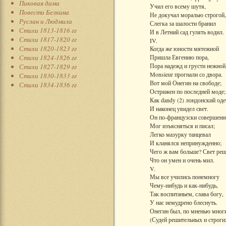
Пиковая дама
Учил его всему шутя,
Повести Белкина
Не докучал моралью строгой,
Руслан и Людмила
Слегка за шалости бранил
Стихи 1813-1816 гг
И в Летний сад гулять водил.
Стихи 1817-1820 гг
IV.
Стихи 1820-1823 гг
Когда же юности мятежной
Стихи 1824-1826 гг
Пришла Евгению пора,
Пора надежд и грусти нежной
Стихи 1827-1829 гг
Monsieur прогнали со двора.
Стихи 1830-1833 гг
Вот мой Онегин на свободе;
Стихи 1834-1836 гг
Острижен по последней моде;
Как dandy (2) лондонский оде
И наконец увидел свет.
Он по-французски совершенн
Мог изъясняться и писал;
Легко мазурку танцевал
И кланялся непринужденно;
Чего ж вам больше? Свет реш
Что он умен и очень мил.
V.
Мы все учились понемногу
Чему-нибудь и как-нибудь,
Так воспитаньем, слава богу,
У нас немудрено блеснуть.
Онегин был, по мненью мног
(Судей решительных и строги