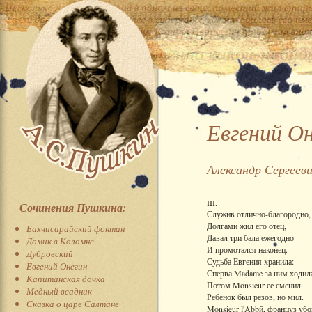
Евгений О
Александр Сергеев
III.
Сочинения Пушкина:
Служив отлично-благородно,
Долгами жил его отец,
Бахчисарайский фонтан
Давал три бала ежегодно
Домик в Коломне
И промотался наконец.
Дубровский
Судьба Евгения хранила:
Евгений Онегин
Сперва Madame за ним ходил
Капитанская дочка
Потом Monsieur ее сменил.
Медный всадник
Ребенок был резов, но мил.
Сказка о царе Салтане
Monsieur l'Abbй, француз убо