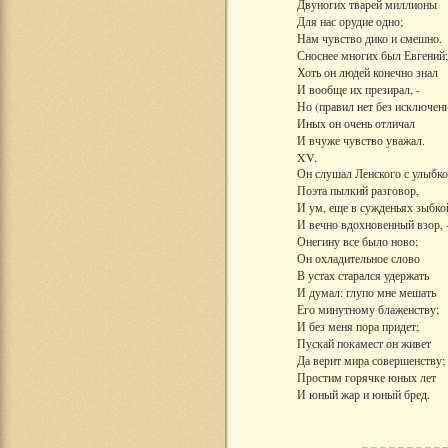
Двуногих тварей миллионы
Для нас орудие одно;
Нам чувство дико и смешно.
Сноснее многих был Евгений;
Хоть он людей конечно знал
И вообще их презирал, -
Но (правил нет без исключен
Иных он очень отличал
И вчуже чувство уважал.
XV.
Он слушал Ленского с улыбко
Поэта пылкий разговор,
И ум, еще в сужденьях зыбко
И вечно вдохновенный взор, 
Онегину все было ново;
Он охладительное слово
В устах старался удержать
И думал: глупо мне мешать
Его минутному блаженству;
И без меня пора придет;
Пускай покамест он живет
Да верит мира совершенству;
Простим горячке юных лет
И юный жар и юный бред.