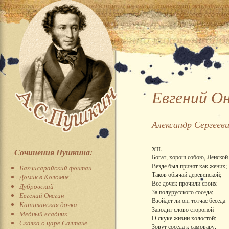
Евгений О
Александр Сергеев
XII.
Сочинения Пушкина:
Богат, хорош собою, Ленской
Везде был принят как жених;
Бахчисарайский фонтан
Таков обычай деревенской;
Домик в Коломне
Все дочек прочили своих
Дубровский
За полурусского соседа;
Евгений Онегин
Взойдет ли он, тотчас беседа
Капитанская дочка
Заводит слово стороной
Медный всадник
О скуке жизни холостой;
Сказка о царе Салтане
Зовут соседа к самовару,