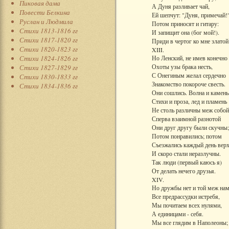
Пиковая дама
А Дуня разливает чай,
Повести Белкина
Ей шепчут: "Дуня, примечай!
Руслан и Людмила
Потом приносят и гитару:
Стихи 1813-1816 гг
И запищит она (бог мой!).
Стихи 1817-1820 гг
Приди в чертог ко мне златой!
Стихи 1820-1823 гг
XIII.
Стихи 1824-1826 гг
Но Ленский, не имев конечно
Охоты узы брака несть,
Стихи 1827-1829 гг
С Онегиным желал сердечно
Стихи 1830-1833 гг
Знакомство покороче свесть.
Стихи 1834-1836 гг
Они сошлись. Волна и камень
Стихи и проза, лед и пламень
Не столь различны меж собой
Сперва взаимной разнотой
Они друг другу были скучны;
Потом понравились; потом
Съезжались каждый день вер
И скоро стали неразлучны.
Так люди (первый каюсь я)
От делать нечего друзья.
XIV.
Но дружбы нет и той меж нам
Все предрассудки истребя,
Мы почитаем всех нулями,
А единицами - себя.
Мы все глядим в Наполеоны;