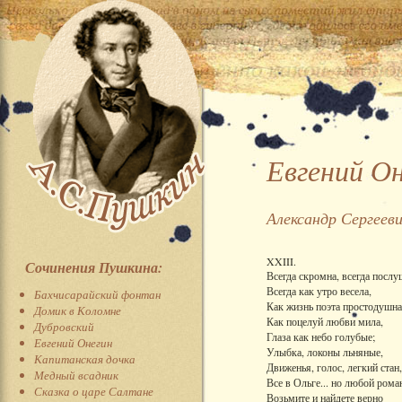
Евгений О
Александр Сергеев
XXIII.
Сочинения Пушкина:
Всегда скромна, всегда послу
Всегда как утро весела,
Бахчисарайский фонтан
Как жизнь поэта простодушна
Домик в Коломне
Как поцелуй любви мила,
Дубровский
Глаза как небо голубые;
Евгений Онегин
Улыбка, локоны льняные,
Капитанская дочка
Движенья, голос, легкий стан,
Медный всадник
Все в Ольге... но любой рома
Сказка о царе Салтане
Возьмите и найдете верно