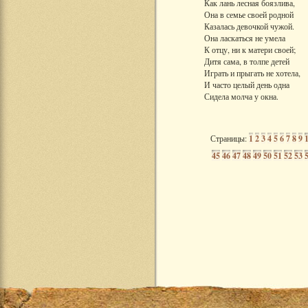
Как лань лесная боязлива,
Она в семье своей родной
Казалась девочкой чужой.
Она ласкаться не умела
К отцу, ни к матери своей;
Дитя сама, в толпе детей
Играть и прыгать не хотела,
И часто целый день одна
Сидела молча у окна.
Страницы:
1
2
3
4
5
6
7
8
9
45
46
47
48
49
50
51
52
53