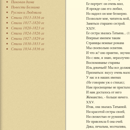
Пиковая дама
Ее портрет: он очень мил,
Повести Белкина
Я прежде сам его любил,
Руслан и Людмила
Но надоел он мне безмерно.
Стихи 1813-1816 гг
Позвольте мне, читатель мой,
Стихи 1817-1820 гг
Заняться старшею сестрой.
Стихи 1820-1823 гг
XXIV.
Стихи 1824-1826 гг
Ее сестра звалась Татьяна... (1
Впервые именем таким
Стихи 1827-1829 гг
Страницы нежные романа
Стихи 1830-1833 гг
Мы своевольно освятим.
Стихи 1834-1836 гг
И что ж? оно приятно, звучно
Но с ним, я знаю, неразлучно
Воспоминанье старины
Иль девичьей! Мы все должн
Признаться: вкусу очень мал
У нас и в наших именах
(Не говорим уж о стихах);
Нам просвещенье не пристало
И нам досталось от него
Жеманство, - больше ничего.
XXV.
Итак, она звалась Татьяной.
Ни красотой сестры своей,
Ни свежестью ее румяной
Не привлекла б она очей.
Дика, печальна, молчалива,