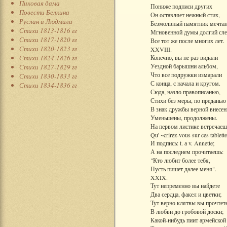
Пиковая дама
Пониже подписи других
Повести Белкина
Он оставляет нежный стих,
Руслан и Людмила
Безмолвный памятник мечтан
Стихи 1813-1816 гг
Мгновенной думы долгий сле
Стихи 1817-1820 гг
Все тот же после многих лет.
Стихи 1820-1823 гг
XXVIII.
Стихи 1824-1826 гг
Конечно, вы не раз видали
Уездной барышни альбом,
Стихи 1827-1829 гг
Что все подружки измарали
Стихи 1830-1833 гг
С конца, с начала и кругом.
Стихи 1834-1836 гг
Сюда, назло правописанью,
Стихи без меры, по преданью
В знак дружбы верной внесен
Уменьшены, продолжены.
На первом листике встречаеш
Qu' ~crirez-vous sur ces tablette
И подпись: t. а v. Annette;
А на последнем прочитаешь:
"Кто любит более тебя,
Пусть пишет далее меня".
XXIX.
Тут непременно вы найдете
Два сердца, факел и цветки;
Тут верно клятвы вы прочтет
В любви до гробовой доски;
Какой-нибудь пиит армейской