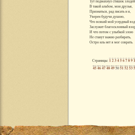
Тут подмахнул стишок злодей
В такой альбом, мои друзья,
Признаться, рад писать и я,
Уверен будучи душою,
Что всякий мой усердный вз
Заслужит благосклонный взор
И что потом с улыбкой злою
Не станут важно разбирать,
Остро иль нет я мог соврать.
Страницы:
1
2
3
4
5
6
7
8
9
45
46
47
48
49
50
51
52
53