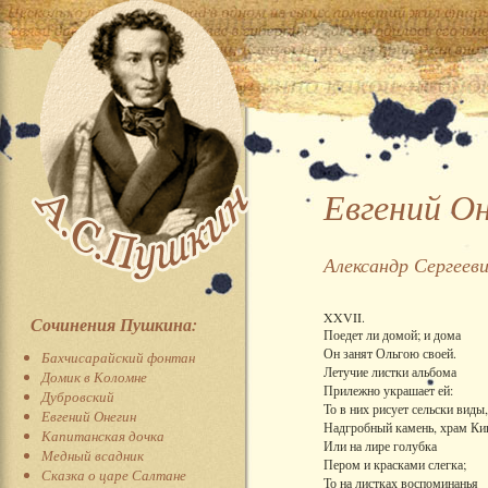
Евгений О
Александр Сергеев
XXVII.
Сочинения Пушкина:
Поедет ли домой; и дома
Он занят Ольгою своей.
Бахчисарайский фонтан
Летучие листки альбома
Домик в Коломне
Прилежно украшает ей:
Дубровский
То в них рисует сельски виды,
Евгений Онегин
Надгробный камень, храм Ки
Капитанская дочка
Или на лире голубка
Медный всадник
Пером и красками слегка;
Сказка о царе Салтане
То на листках воспоминанья