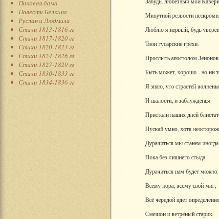
Забудь, любезный мой Кавери
Пиковая дама
Повести Белкина
Минутной резвости нескромн
Руслан и Людмила
Стихи 1813-1816 гг
Люблю я первый, будь уверен
Стихи 1817-1820 гг
Твои гусарские грехи.
Стихи 1820-1823 гг
Стихи 1824-1826 гг
Прослыть апостолом Зенонова
Стихи 1827-1829 гг
Быть может, хорошо - но ни т
Стихи 1830-1833 гг
Стихи 1834-1836 гг
Я знаю, что страстей волнень
И шалости, и заблужденья
Пристали наших дней блистат
Пускай умно, хотя неосторож
Дурачиться мы станем иногда
Пока без лишнего стыда
Дурачиться нам будет можно.
Всему пора, всему свой миг,
Всё чередой идет определенно
Смешон и ветреный старик,