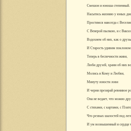
Смешон и юноша степенный.
Насытясь жизнию у юных дней
Простимся навсегда с Весел
С Венерой пылкою, и с Вакх
Вздохнем об них, как о друзь
И Старость удивим поклоно
Теперь в беспечности живи,
Люби друзей, храни об них в
Молись и Кому и Любви,
Минуту юности лови
И черни презирай ревнивое ро
Она не ведает, что можно др
С стихами, с картами, с Плат
Что резвых шалостей под ле
И ум возвышенный и сердце 