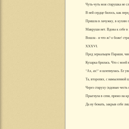
Чуть-чуть моя старушка не сл
В ней сердце билось, как пере
Пришла в лачужку, в кухню п
Мавруши нет. Вдова к себе в
Вошла - и что ж? о боже! стра
XXXVI.
Пред зеркальцем Параши, чин
Кухарка брилась. Что с моей 
"Ах, ах!" и шлепнулась. Ее ув
Та, второпях, с намыленной 
Через старуху (вдовью честь 
Прыгнула в сени, прямо на к
Да ну бежать, закрыв себе лиц