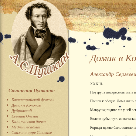
Домик в К
Александр Сергеев
XXXIII.
Сочинения Пушкина:
Поутру, в воскресенье, мать и
Бахчисарайский фонтан
Пошли к обедне. Дома лишь о
Домик в Коломне
Мавруша; видите ль: у ней вс
Дубровский
Евгений Онегин
Болели зубы; чуть жива таска
Капитанская дочка
Медный всадник
Корицы нужно было натолочь,
Сказка о царе Салтане