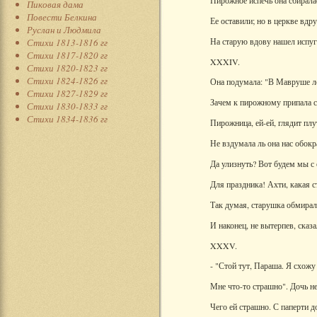
Пирожное испечь она сбирала
Пиковая дама
Повести Белкина
Ее оставили; но в церкве вдру
Руслан и Людмила
На старую вдову нашел испуг
Стихи 1813-1816 гг
Стихи 1817-1820 гг
XXXIV.
Стихи 1820-1823 гг
Стихи 1824-1826 гг
Она подумала: "В Мавруше л
Стихи 1827-1829 гг
Зачем к пирожному припала с
Стихи 1830-1833 гг
Стихи 1834-1836 гг
Пирожница, ей-ей, глядит плу
Не вздумала ль она нас обокр
Да улизнуть? Вот будем мы с
Для праздника! Ахти, какая с
Так думая, старушка обмирал
И наконец, не вытерпев, сказа
XXXV.
- "Стой тут, Параша. Я схожу
Мне что-то страшно". Дочь не
Чего ей страшно. С паперти д