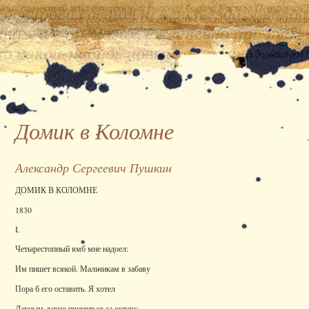
Домик в Коломне
Александр Сергеевич Пушкин
ДОМИК В КОЛОМНЕ
1830
I.
Четырестопный ямб мне надоел:
Им пишет всякой. Мальчикам в забаву
Пора б его оставить. Я хотел
Давным-давно приняться за октаву.