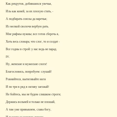
Как рекрутов, добившихся увечья,
Иль как коней, за их плохую стать, -
А подбирать союзы да наречья;
Из мелкой сволочи вербую рать.
Мне рифмы нужны; все готов сберечь я,
Хоть весь словарь; что слог, то и солдат -
Все годны в строй: у нас ведь не парад.
IV.
Ну, женские и мужеские слоги!
Благословясь, попробуем: слушай!
Ровняйтеся, вытягивайте ноги
И по три в ряд в октаву заезжай!
Не бойтесь, мы не будем слишком строги;
Держись вольней и только не плошай,
А там уже привыкнем, слава богу,
И выедем на ровную дорогу.