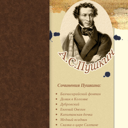
Сочинения Пушкина:
Бахчисарайский фонтан
Домик в Коломне
Дубровский
Евгений Онегин
Капитанская дочка
Медный всадник
Сказка о царе Салтане