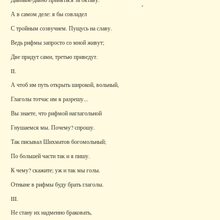
А в самом деле: я бы совладел
С тройным созвучием. Пущусь на славу.
Ведь рифмы запросто со мной живут;
Две придут сами, третью приведут.
II.
А чтоб им путь открыть широкой, вольный,
Глаголы тотчас им я разрешу...
Вы знаете, что рифмой наглагольной
Гнушаемся мы. Почему? спрошу.
Так писывал Шихматов богомольный;
По большей части так и я пишу.
К чему? скажите; уж и так мы голы.
Отныне в рифмы буду брать глаголы.
III.
Не стану их надменно браковать,