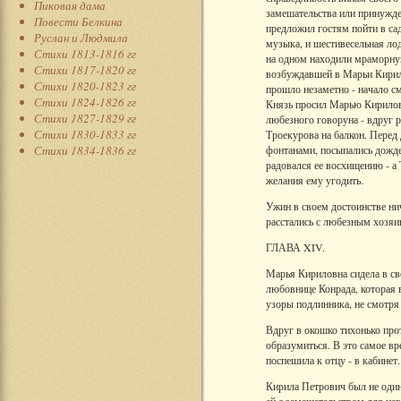
Пиковая дама
замешательства или принужден
Повести Белкина
предложил гостям пойти в сад
Руслан и Людмила
музыка, и шестивесельная лод
Стихи 1813-1816 гг
на одном находили мраморную
Стихи 1817-1820 гг
возбуждавшей в Марьи Кирил
Стихи 1820-1823 гг
прошло незаметно - начало с
Стихи 1824-1826 гг
Князь просил Марью Кириловн
Стихи 1827-1829 гг
любезного говоруна - вдруг р
Стихи 1830-1833 гг
Троекурова на балкон. Перед
Стихи 1834-1836 гг
фонтанами, посыпались дожде
радовался ее восхищению - а 
желания ему угодить.
Ужин в своем достоинстве нич
расстались с любезным хозяин
ГЛАВА XIV.
Марья Кириловна сидела в св
любовнице Конрада, которая 
узоры подлинника, не смотря 
Вдруг в окошко тихонько про
образумиться. В это самое вр
поспешила к отцу - в кабинет.
Кирила Петрович был не один