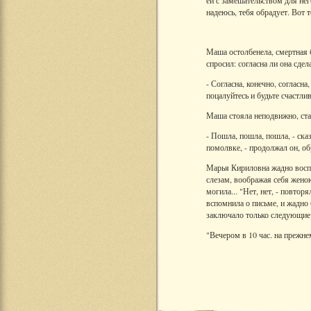
ей с замешательством для нег
надеюсь, тебя обрадует. Вот т
Маша остолбенела, смертная 
спросил: согласна ли она сдел
- Согласна, конечно, согласна
поцалуйтесь и будьте счастли
Маша стояла неподвижно, ста
- Пошла, пошла, пошла, - ска
помолвке, - продолжал он, обр
Марья Кириловна жадно воспо
слезам, воображая себя женою
могила... "Нет, нет, - повтор
вспомнила о письме, и жадно 
заключало только следующие 
"Вечером в 10 час. на прежне