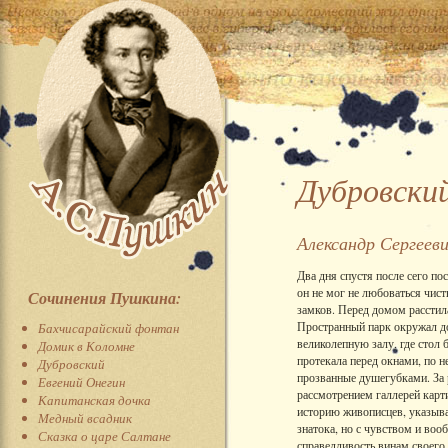
Дубровски
Александр Сергеев
Два дня спустя после сего п
он не мог не любоваться чис
Сочинения Пушкина:
замков. Перед домом расстил
Пространный парк окружал до
Бахчисарайский фонтан
великолепную залу, где стол 
Домик в Коломне
протекала перед окнами, по 
Дубровский
прозванные душегубками. За 
Евгений Онегин
рассмотрением галлерей карт
Капитанская дочка
историю живописцев, указыва
Медный всадник
знатока, но с чувством и во
Сказка о царе Салтане
справедливость винам своего