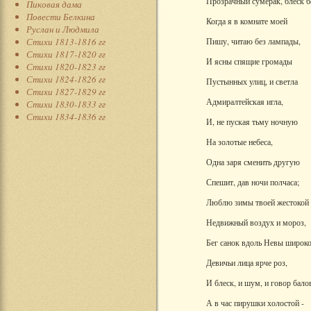
Прозрачный сумерак, блеск б
Пиковая дама
Повести Белкина
Когда я в комнате моей
Руслан и Людмила
Стихи 1813-1816 гг
Пишу, читаю без лампады,
Стихи 1817-1820 гг
И ясны спящие громады
Стихи 1820-1823 гг
Стихи 1824-1826 гг
Пустынных улиц, и светла
Стихи 1827-1829 гг
Адмиралтейская игла,
Стихи 1830-1833 гг
Стихи 1834-1836 гг
И, не пуская тьму ночную
На золотые небеса,
Одна заря сменить другую
Спешит, дав ночи полчаса;
Люблю зимы твоей жестокой
Недвижный воздух и мороз,
Бег санок вдоль Невы широко
Девичьи лица ярче роз,
И блеск, и шум, и говор бало
А в час пирушки холостой -