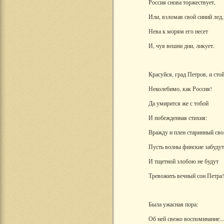
Россия снова торжествует,
Или, взломав свой синий лед,
Нева к морям его несет
И, чуя вешни дни, ликует.
Красуйся, град Петров, и сто
Неколебимо, как Россия!
Да умирится же с тобой
И побежденная стихия:
Вражду и плен старинный сво
Пусть волны финские забудут
И тщетной злобою не будут
Тревожить вечный сон Петра!
Была ужасная пора:
Об ней свежо воспоминание...