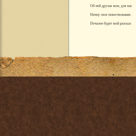
Об ней друзья мои, для вас
Начну свое повествование.
Печален будет мой разсказ