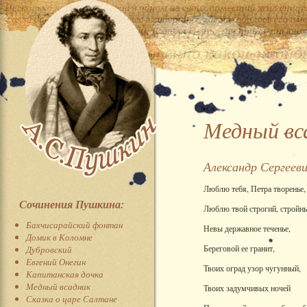
Медный вс
Александр Сергеев
Люблю тебя, Петра творенье,
Сочинения Пушкина:
Люблю твой строгий, стройны
Бахчисарайский фонтан
Невы державное теченье,
Домик в Коломне
Береговой ее гранит,
Дубровский
Евгений Онегин
Твоих оград узор чугунный,
Капитанская дочка
Медный всадник
Твоих задумчивых ночей
Сказка о царе Салтане