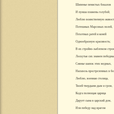
Шипенье пенистых бокалов
И пунша пламень голубой;
Люблю воинственную живост
Потешных Марсовых полей,
Пехотных ратей и коней
Однообразную красивость;
В их стройно-зыблемом стро
Лоскутья сих знамен победны
Сиянье шапок этих медных,
Насквозь простреленных в бо
Люблю, военная столица,
Твоей твердыни дым и гром,
Кодга полнощая царица
Дарует сына в царский дом,
Или победу над врагом