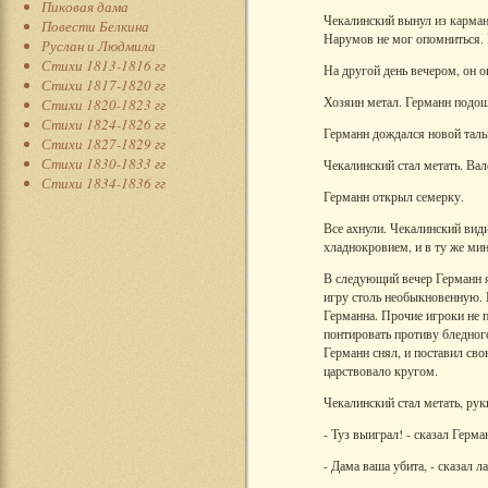
Пиковая дама
Чекалинский вынул из кармана
Повести Белкина
Нарумов не мог опомниться. 
Руслан и Людмила
Стихи 1813-1816 гг
На другой день вечером, он о
Стихи 1817-1820 гг
Хозяин метал. Германн подош
Стихи 1820-1823 гг
Стихи 1824-1826 гг
Германн дождался новой таль
Стихи 1827-1829 гг
Стихи 1830-1833 гг
Чекалинский стал метать. Вал
Стихи 1834-1836 гг
Германн открыл семерку.
Все ахнули. Чекалинский вид
хладнокровием, и в ту же мин
В следующий вечер Германн яв
игру столь необыкновенную. 
Германна. Прочие игроки не п
понтировать противу бледног
Германн снял, и поставил св
царствовало кругом.
Чекалинский стал метать, руки
- Туз выиграл! - сказал Герма
- Дама ваша убита, - сказал 