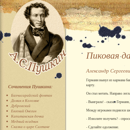
Пиковая д
Александр Сергеев
Германн вынул из кармана ба
карту.
Сочинения Пушкина:
Он стал метать. Направо легла
Бахчисарайский фонтан
Домик в Коломне
- Выиграла! - сказал Германн
Дубровский
Между игроками поднялся шоп
Евгений Онегин
Капитанская дочка
- Изволите получить? - спрос
Медный всадник
Сказка о царе Салтане
- Сделайте одолжение.