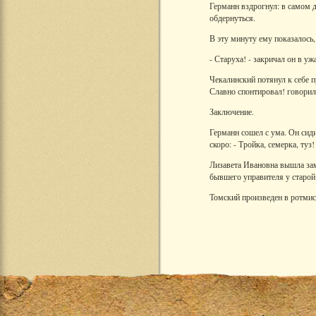
Германн вздрогнул: в самом д
обдернуться.
В эту минуту ему показалось,
- Старуха! - закричал он в ужа
Чекалинский потянул к себе 
Славно спонтировал! говорили
Заключение.
Германн сошел с ума. Он сиди
скоро: - Тройка, семерка, туз!
Лизавета Ивановна вышла зам
бывшего управителя у старой
Томский произведен в ротмис