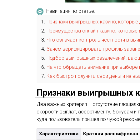
Навигация по статье:
Признаки выигрышных казино, которые 
Преимущества онлайн казино, которые 
Что означает контроль честности в вы
Зачем верифицировать профиль заран
Подбор выигрышных развлечений: даю
На что обращать внимание при выборе к
Как быстро получить свои деньги из в
Признаки выигрышных ка
Два важных критерия – отсутствие площадки
скорости выплат, ассортименту, бонусам и 
куда пользователь пришел по чужой рекомен
Характеристика
Краткая расшифровка