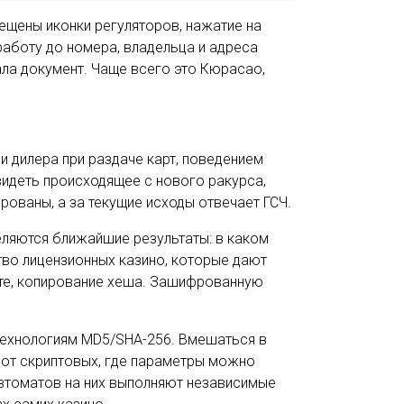
ещены иконки регуляторов, нажатие на
работу до номера, владельца и адреса
дала документ. Чаще всего это Кюрасао,
и дилера при раздаче карт, поведением
видеть происходящее с нового ракурса,
ованы, а за текущие исходы отвечает ГСЧ.
ляются ближайшие результаты: в каком
ство лицензионных казино, которые дают
рте, копирование хеша. Зашифрованную
технологиям MD5/SHA-256. Вмешаться в
 от скриптовых, где параметры можно
 автоматов на них выполняют независимые