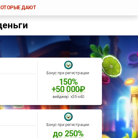
КОТОРЫЕ ДАЮТ
деньги
Бонус при регистрации:
150%
+50 000₽
вейджер: x35-x40
Бонус при регистрации:
до 250%