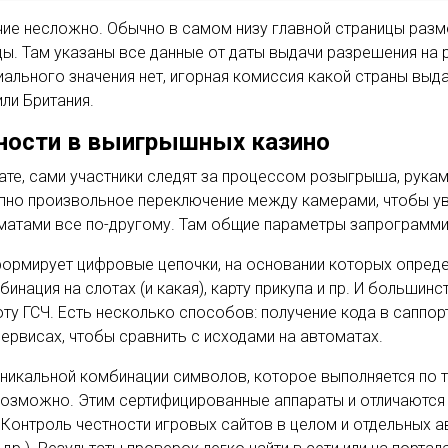
ичие несложно. Обычно в самом низу главной страницы разм
ы. Там указаны все данные от даты выдачи разрешения на 
ипиального значения нет, игорная комиссия какой страны вы
ли Британия.
тности в выигрышных казино
те, сами участники следят за процессом розыгрыша, рукам
тупно произвольное переключение между камерами, чтобы у
оматами все по-другому. Там общие параметры запрограммир
формирует цифровые цепочки, на основании которых опреде
инация на слотах (и какая), карту прикупа и пр. И большин
оту ГСЧ. Есть несколько способов: получение кода в саппо
рвисах, чтобы сравнить с исходами на автоматах.
икальной комбинации символов, которое выполняется по 
возможно. Этим сертифицированные аппараты и отличаются
. Контроль честности игровых сайтов в целом и отдельных