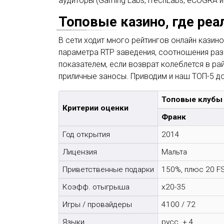
аудиторы (Gaming Labs, iTechLabs, eCOGRA и 
Топовые казино, где реа
В сети ходит много рейтингов онлайн кази
параметра RTP заведения, соотношения раз
показателем, если возврат колеблется в ра
приличные заносы. Приводим и наш ТОП-5 д
Топовые клубы 
Критерии оценки
Франк
Год открытия
2014
Лицензия
Мальта
Приветственные подарки
150%, плюс 20 F
Коэфф. отыгрыша
х20-35
Игры / провайдеры
4100 / 72
Языки
русс. + 4