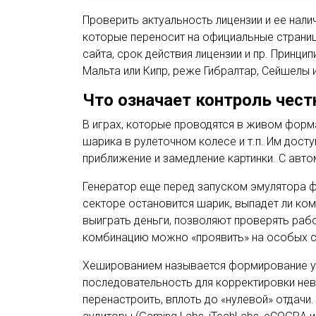
Проверить актуальность лицензии и ее нал
которые переносит на официальные страниц
сайта, срок действия лицензии и пр. Принц
Мальта или Кипр, реже Гибралтар, Сейшелы и
Что означает контроль чес
В играх, которые проводятся в живом форма
шарика в рулеточном колесе и т.п. Им дос
приближение и замедление картинки. С авт
Генератор еще перед запуском эмулятора 
секторе остановится шарик, выпадет ли комб
выиграть деньги, позволяют проверять раб
комбинацию можно «проявить» на особых се
Хешированием называется формирование ун
последовательность для корректировки не
перенастроить, вплоть до «нулевой» отдачи