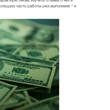
рактеристикам, изучить отзывы о них и
большую часть работы уже выполнили – и