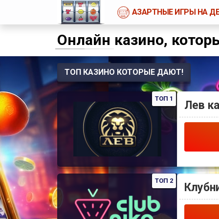
АЗАРТНЫЕ ИГРЫ НА Д
Онлайн казино, котор
ТОП КАЗИНО КОТОРЫЕ ДАЮТ!
ТОП 1
Лев к
ТОП 2
Клубн