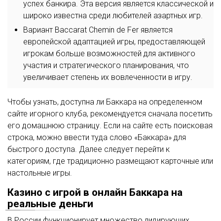
успех банкира. Эта версия является классической и
широко известна среди любителей азартных игр.
Вариант Baccarat Chemin de Fer является
европейской адаптацией игры, предоставляющей
игрокам больше возможностей для активного
участия и стратегического планирования, что
увеличивает степень их вовлеченности в игру.
Чтобы узнать, доступна ли Баккара на определенном
сайте игорного клуба, рекомендуется сначала посетить
его домашнюю страницу. Если на сайте есть поисковая
строка, можно ввести туда слово «Баккара» для
быстрого доступа. Далее следует перейти к
категориям, где традиционно размещают карточные или
настольные игры.
Казино с игрой в онлайн Баккара на
реальные деньги
В России функционирует множество лидирующих