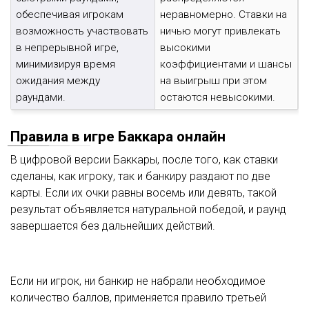
обеспечивая игрокам
неравномерно. Ставки на
возможность участвовать
ничью могут привлекать
в непрерывной игре,
высокими
минимизируя время
коэффициентами и шансы
ожидания между
на выигрыш при этом
раундами.
остаются невысокими.
Правила в игре Баккара онлайн
В цифровой версии Баккары, после того, как ставки
сделаны, как игроку, так и банкиру раздают по две
карты. Если их очки равны восемь или девять, такой
результат объявляется натуральной победой, и раунд
завершается без дальнейших действий.
Если ни игрок, ни банкир не набрали необходимое
количество баллов, применяется правило третьей