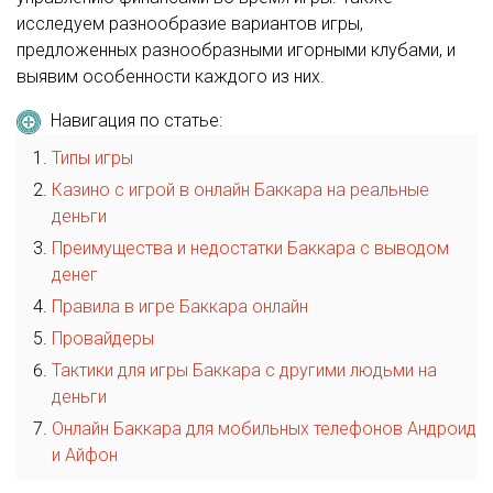
исследуем разнообразие вариантов игры,
предложенных разнообразными игорными клубами, и
выявим особенности каждого из них.
Навигация по статье:
Типы игры
Казино с игрой в онлайн Баккара на реальные
деньги
Преимущества и недостатки Баккара с выводом
денег
Правила в игре Баккара онлайн
Провайдеры
Тактики для игры Баккара с другими людьми на
деньги
Онлайн Баккара для мобильных телефонов Андроид
и Айфон