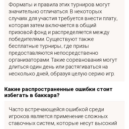
Форматы и правила этих турниров могут
значительно отличаться. В некоторых
случаях для участия требуется внести плату,
которая затем включается в общий
призовой фонд и распределяется между
победителями. Существуют также
бесплатные турниры, где призы
предоставляются непосредственно
организаторами. Такие соревнования могут
длиться один день или растягиваться на
несколько дней, образуя целую серию игр.
Какие распространенные ошибки стоит
избегать в баккара?
Часто встречающейся ошибкой среди
игроков является применение сложных
ставочных систем, которые несут высокий