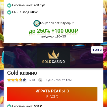
Пополнение от:
450 руб
Мин. вывод:
500₽
Бонус при регистрации:
до 250%
+100 000₽
вейджер: x30-x35
ТОП 3
Gold казино
7
/10
17
уже играют там
ИГРАТЬ РЕАЛЬНО
В GOLD
Пополнение от:
500 ₽