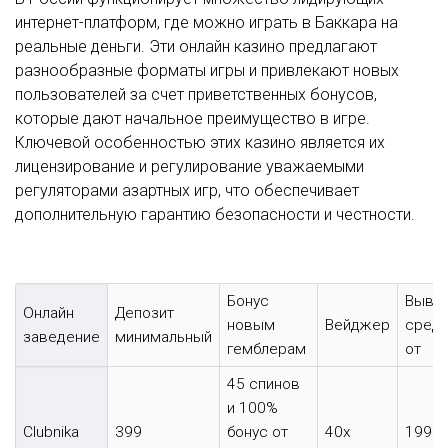
интернет-платформ, где можно играть в Баккара на
реальные деньги. Эти онлайн казино предлагают
разнообразные форматы игры и привлекают новых
пользователей за счет приветственных бонусов,
которые дают начальное преимущество в игре.
Ключевой особенностью этих казино является их
лицензирование и регулирование уважаемыми
регуляторами азартных игр, что обеспечивает
дополнительную гарантию безопасности и честности.
Бонус
Выво
Онлайн
Депозит
новым
Вейджер
сред
заведение
минимальный
гемблерам
от
45 спинов
и 100%
Clubnika
399
бонус от
40х
199