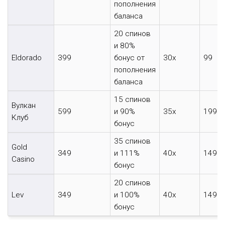
пополнения
баланса
20 спинов
и 80%
Eldorado
399
бонус от
30х
99
пополнения
баланса
15 спинов
Вулкан
599
и 90%
35х
199
Клуб
бонус
35 спинов
Gold
349
и 111%
40х
149
Casino
бонус
20 спинов
Lev
349
и 100%
40х
149
бонус