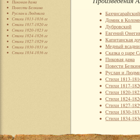
Произведения А
Пиковая дама
Повести Белкина
Бахчисарайский
Руслан и Людмила
Стихи 1813-1816 гг
Домик в Колом
Стихи 1817-1820 гг
Дубровский
Стихи 1820-1823 гг
Евгений Онеги
Стихи 1824-1826 гг
Капитанская до
Стихи 1827-1829 гг
Медный всадни
Стихи 1830-1833 гг
Сказка о царе С
Стихи 1834-1836 гг
Пиковая дама
Повести Белки
Руслан и Людм
Стихи 1813-181
Стихи 1817-182
Стихи 1820-182
Стихи 1824-182
Стихи 1827-182
Стихи 1830-183
Стихи 1834-183