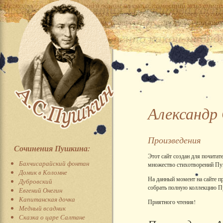
Александр
Произведения
Сочинения Пушкина:
Этот сайт создан для почитат
Бахчисарайский фонтан
множество стихотворений Пуш
Домик в Коломне
На данный момент на сайте п
Дубровский
собрать полную коллекцию П
Евгений Онегин
Капитанская дочка
Приятного чтения!
Медный всадник
Сказка о царе Салтане