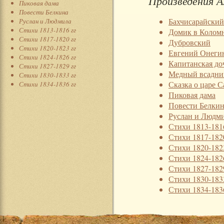
Произведения А
Пиковая дама
Повести Белкина
Бахчисарайский
Руслан и Людмила
Стихи 1813-1816 гг
Домик в Колом
Стихи 1817-1820 гг
Дубровский
Стихи 1820-1823 гг
Евгений Онеги
Стихи 1824-1826 гг
Капитанская до
Стихи 1827-1829 гг
Медный всадни
Стихи 1830-1833 гг
Сказка о царе С
Стихи 1834-1836 гг
Пиковая дама
Повести Белки
Руслан и Людм
Стихи 1813-181
Стихи 1817-182
Стихи 1820-182
Стихи 1824-182
Стихи 1827-182
Стихи 1830-183
Стихи 1834-183