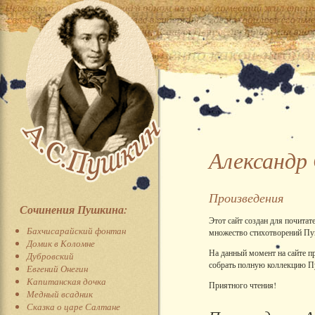
Александр
Произведения
Сочинения Пушкина:
Этот сайт создан для почитат
Бахчисарайский фонтан
множество стихотворений Пуш
Домик в Коломне
На данный момент на сайте п
Дубровский
собрать полную коллекцию П
Евгений Онегин
Капитанская дочка
Приятного чтения!
Медный всадник
Сказка о царе Салтане