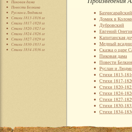
Произведения А
Пиковая дама
Повести Белкина
Бахчисарайский
Руслан и Людмила
Стихи 1813-1816 гг
Домик в Колом
Стихи 1817-1820 гг
Дубровский
Стихи 1820-1823 гг
Евгений Онеги
Стихи 1824-1826 гг
Капитанская до
Стихи 1827-1829 гг
Медный всадни
Стихи 1830-1833 гг
Сказка о царе С
Стихи 1834-1836 гг
Пиковая дама
Повести Белки
Руслан и Людм
Стихи 1813-181
Стихи 1817-182
Стихи 1820-182
Стихи 1824-182
Стихи 1827-182
Стихи 1830-183
Стихи 1834-183