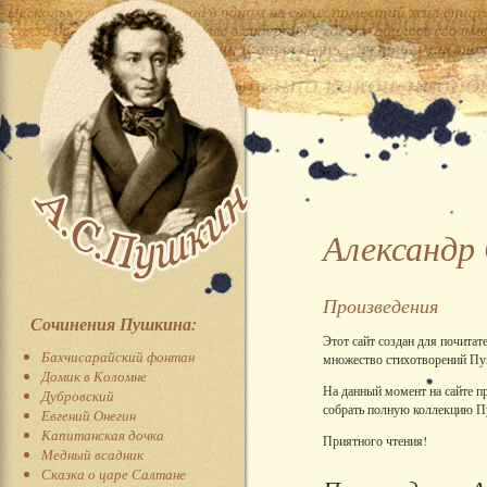
Александр
Произведения
Сочинения Пушкина:
Этот сайт создан для почитат
Бахчисарайский фонтан
множество стихотворений Пуш
Домик в Коломне
На данный момент на сайте п
Дубровский
собрать полную коллекцию П
Евгений Онегин
Капитанская дочка
Приятного чтения!
Медный всадник
Сказка о царе Салтане