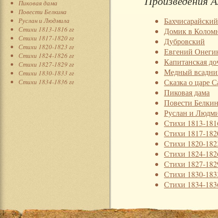
Произведения А
Пиковая дама
Повести Белкина
Бахчисарайский
Руслан и Людмила
Стихи 1813-1816 гг
Домик в Колом
Стихи 1817-1820 гг
Дубровский
Стихи 1820-1823 гг
Евгений Онеги
Стихи 1824-1826 гг
Капитанская до
Стихи 1827-1829 гг
Медный всадни
Стихи 1830-1833 гг
Сказка о царе С
Стихи 1834-1836 гг
Пиковая дама
Повести Белки
Руслан и Людм
Стихи 1813-181
Стихи 1817-182
Стихи 1820-182
Стихи 1824-182
Стихи 1827-182
Стихи 1830-183
Стихи 1834-183