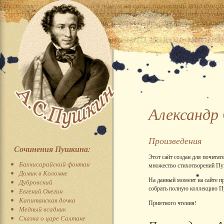
Александр
Произведения
Сочинения Пушкина:
Этот сайт создан для почитат
Бахчисарайский фонтан
множество стихотворений Пуш
Домик в Коломне
На данный момент на сайте п
Дубровский
собрать полную коллекцию П
Евгений Онегин
Капитанская дочка
Приятного чтения!
Медный всадник
Сказка о царе Салтане