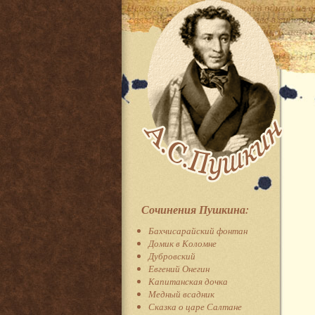
Сочинения Пушкина:
Бахчисарайский фонтан
Домик в Коломне
Дубровский
Евгений Онегин
Капитанская дочка
Медный всадник
Сказка о царе Салтане