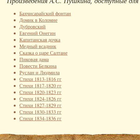
Произведения А.С. Пушкина, доступные для
Бахчисарайский фонтан
Домик в Коломне
Дубровский
Евгений Онегин
Капитанская дочка
Медный всадник
Сказка о царе Салтане
Пиковая дама
Повести Белкина
Руслан и Людмила
Стихи 1813-1816 гг
Стихи 1817-1820 гг
Стихи 1820-1823 гг
Стихи 1824-1826 гг
Стихи 1827-1829 гг
Стихи 1830-1833 гг
Стихи 1834-1836 гг