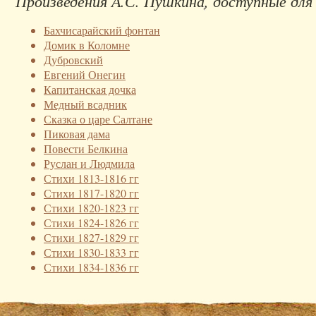
Произведения А.С. Пушкина, доступные для
Бахчисарайский фонтан
Домик в Коломне
Дубровский
Евгений Онегин
Капитанская дочка
Медный всадник
Сказка о царе Салтане
Пиковая дама
Повести Белкина
Руслан и Людмила
Стихи 1813-1816 гг
Стихи 1817-1820 гг
Стихи 1820-1823 гг
Стихи 1824-1826 гг
Стихи 1827-1829 гг
Стихи 1830-1833 гг
Стихи 1834-1836 гг