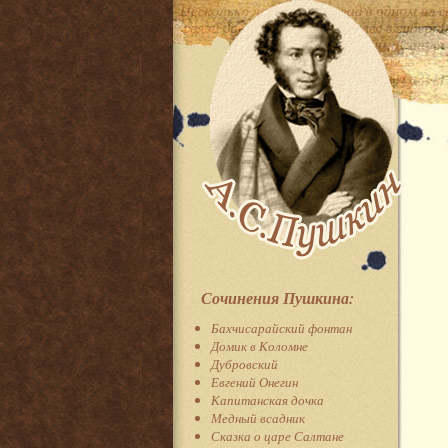
Сочинения Пушкина:
Бахчисарайский фонтан
Домик в Коломне
Дубровский
Евгений Онегин
Капитанская дочка
Медный всадник
Сказка о царе Салтане