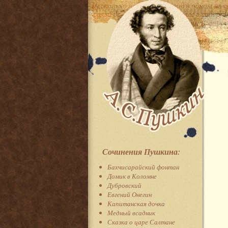
Сочинения Пушкина:
Бахчисарайский фонтан
Домик в Коломне
Дубровский
Евгений Онегин
Капитанская дочка
Медный всадник
Сказка о царе Салтане