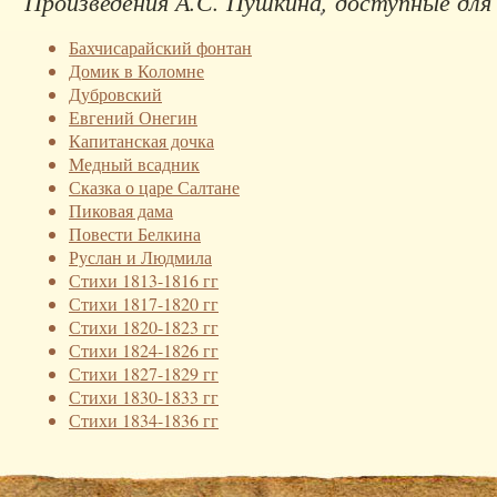
Произведения А.С. Пушкина, доступные для
Бахчисарайский фонтан
Домик в Коломне
Дубровский
Евгений Онегин
Капитанская дочка
Медный всадник
Сказка о царе Салтане
Пиковая дама
Повести Белкина
Руслан и Людмила
Стихи 1813-1816 гг
Стихи 1817-1820 гг
Стихи 1820-1823 гг
Стихи 1824-1826 гг
Стихи 1827-1829 гг
Стихи 1830-1833 гг
Стихи 1834-1836 гг