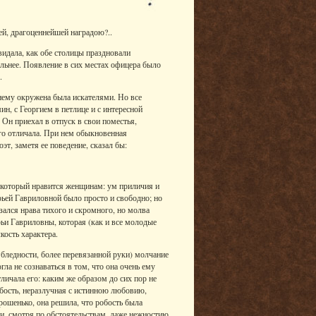
ей, драгоценнейшей наградою?..
видала, как обе столицы праздновали
ильнее. Появление в сих местах офицера было
.
нему окружена была искателями. Но все
н, с Георгием в петлице и с интересной
Он приехал в отпуск в свои поместья,
го отличала. При нем обыкновенная
эт, заметя ее поведение, сказал бы:
 который нравится женщинам: ум приличия и
рьей Гавриловной было просто и свободно; но
азался нрава тихого и скромного, но молва
рьи Гавриловны, которая (как и все молодые
ость характера.
й бледности, более перевязанной руки) молчание
ла не сознаваться в том, что она очень ему
тличала его: каким же образом до сих пор не
робость, неразлучная с истинною любовию,
рошенько, она решила, что робость была
, смотря по обстоятельствам, даже нежностию.