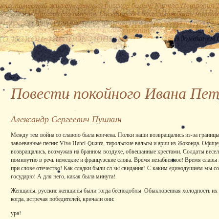
Повести покойного Ивана Пет
Александр Сергеевич Пушкин
Между тем война со славою была кончена. Полки наши возвращались из-за границы
завоеванные песни: Vive Henri-Quatre, тирольские вальсы и арии из Жоконда. Офи
возвращались, возмужав на бранном воздухе, обвешанные крестами. Солдаты весе
поминутно в речь немецкие и французские слова. Время незабвенное! Время славы и
при слове отечество! Как сладки были сл зы свидания! С каким единодушием мы с
государю! А для него, какая была минута!
Женщины, русские женщины были тогда бесподобны. Обыкновенная холодность их и
когда, встречая победителей, кричали они:
ура!