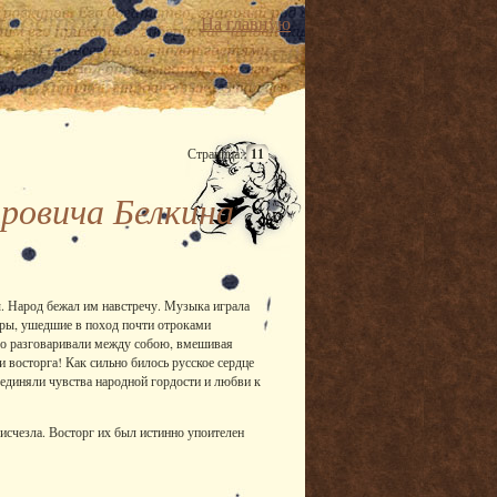
На главную
Страница:
11
ровича Белкина
. Народ бежал им навстречу. Музыка играла
церы, ушедшие в поход почти отроками
ло разговаривали между собою, вмешивая
 восторга! Как сильно билось русское сердце
оединяли чувства народной гордости и любви к
счезла. Восторг их был истинно упоителен