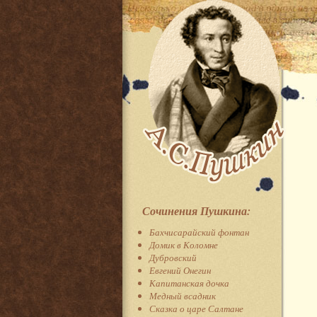
Сочинения Пушкина:
Бахчисарайский фонтан
Домик в Коломне
Дубровский
Евгений Онегин
Капитанская дочка
Медный всадник
Сказка о царе Салтане