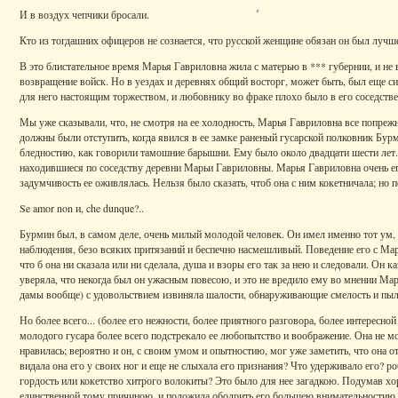
И в воздух чепчики бросали.
Кто из тогдашних офицеров не сознается, что русской женщине обязан он был лучш
В это блистательное время Марья Гавриловна жила с матерью в *** губернии, и не 
возвращение войск. Но в уездах и деревнях общий восторг, может быть, был еще с
для него настоящим торжеством, и любовнику во фраке плохо было в его соседстве
Мы уже сказывали, что, не смотря на ее холодность, Марья Гавриловна все попреж
должны были отступить, когда явился в ее замке раненый гусарской полковник Бурми
бледностию, как говорили тамошние барышни. Ему было около двадцати шести лет. 
находившиеся по соседству деревни Марьи Гавриловны. Марья Гавриловна очень е
задумчивость ее оживлялась. Нельзя было сказать, чтоб она с ним кокетничала; но по
Se amor non и, che dunque?..
Бурмин был, в самом деле, очень милый молодой человек. Он имел именно тот ум,
наблюдения, безо всяких притязаний и беспечно насмешливый. Поведение его с Ма
что б она ни сказала или ни сделала, душа и взоры его так за нею и следовали. Он к
уверяла, что некогда был он ужасным повесою, и это не вредило ему во мнении Ма
дамы вообще) с удовольствием извиняла шалости, обнаруживающие смелость и пылк
Но более всего... (более его нежности, более приятного разговора, более интересно
молодого гусара более всего подстрекало ее любопытство и воображение. Она не мог
нравилась; вероятно и он, с своим умом и опытностию, мог уже заметить, что она о
видала она его у своих ног и еще не слыхала его признания? Что удерживало его? 
гордость или кокетство хитрого волокиты? Это было для нее загадкою. Подумав хо
единственной тому причиною, и положила ободрить его большею внимательностию и