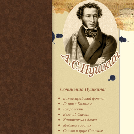
Сочинения Пушкина:
Бахчисарайский фонтан
Домик в Коломне
Дубровский
Евгений Онегин
Капитанская дочка
Медный всадник
Сказка о царе Салтане