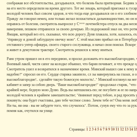
соображая все обстоятельства, догадывался, что болезнь была притворная. Бедняк з
на его место определили на время другого. Тот же лекарь, который приезжал к гусар
молодой человек был совсем здоров, и что тогда еще догадывался он о его злобном 
Правду ли говорил немец, или только желал похвастаться дальновидностию, но он н
оправясь от болезни, смотритель выпросил у С*** почтмейстера отпуск на два месяц
намерении, пешком отправился за своею дочерью. Из подорожной знал он, что рот
Ямщик, который вез его, сказывал, что всю дорогу Дуня плакала, хотя, казалось, ех
"ёприведу я домой заблудшую овечку мою". С этой мыслию прибыл он в Петербург
отставного унтер-офицера, своего старого сослуживца, и начал свои поиски. Вскоре
и живет в демутовом трактире. Смотритель решился к нему явиться.
Рано утром пришел он в его переднюю, и просил доложить его высокоблагородию, ч
Военный лакей, чистя сапог на колодке объявил, что барин почивает, и что прежде 
Смотритель ушел и возвратился в назначенное время. Минский вышел сам к нему в ха
надобно?" спросил он его. Сердце старика закипело, сл зы навернулись на глазах, 
высокоблагородие!.. сделайте такую божескую милость!.." Минский взглянул на него
кабинет и запер за собою дверь. "Ваше высокоблагородие!" продолжал старик, "что с
крайней мере, бедную мою Дуню. Ведь вы натешились ею; не погубите ж ее по напрас
молодой человек в крайнем замешательстве; "ёвиноват перед тобою, и рад просить 
покинуть: она будет счастлива, даю тебе честное слово. Зачем тебе ее? Она меня лю
Ни ты, ни она - вы не забудете того, что случилось". Потом, сунув ему что-то за рук
помня как, очутился на улице.
Страницы:
1
2
3
4
5
6
7
8
9
10
11
12
13
14
1