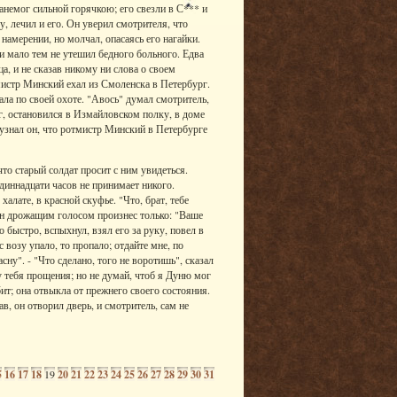
анемог сильной горячкою; его свезли в С*** и
у, лечил и его. Он уверил смотрителя, что
намерении, но молчал, опасаясь его нагайки.
и мало тем не утешил бедного больного. Едва
а, и не сказав никому ни слова о своем
мистр Минский ехал из Смоленска в Петербург.
ала по своей охоте. "Авось" думал смотритель,
, остановился в Измайловском полку, в доме
 узнал он, что ротмистр Минский в Петербурге
то старый солдат просит с ним увидеться.
одиннадцати часов не принимает никого.
лате, в красной скуфье. "Что, брат, тебе
и он дрожащим голосом произнес только: "Ваше
 быстро, вспыхнул, взял его за руку, повел в
 возу упало, то пропало; отдайте мне, по
ну". - "Что сделано, того не воротишь", сказал
у тебя прощения; но не думай, чтоб я Дуню мог
бит; она отвыкла от прежнего своего состояния.
ав, он отворил дверь, и смотритель, сам не
5
16
17
18
19
20
21
22
23
24
25
26
27
28
29
30
31