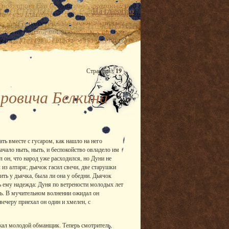
На главную
Страница:
19
ровича Белкина
ть вместе с гусаром, как нашло на него
начало ныть, ныть, и беспокойство овладело им
л он, что народ уже расходился, но Дуни не
из алтаря; дьячок гасил свечи, две старушки
ить у дьячка, была ли она у обедни. Дьячок
ь ему надежда: Дуня по ветрености молодых лет
ть. В мучительном волнении ожидал он
вечеру приехал он один и хмелен, с
лежал молодой обманщик. Теперь смотритель,