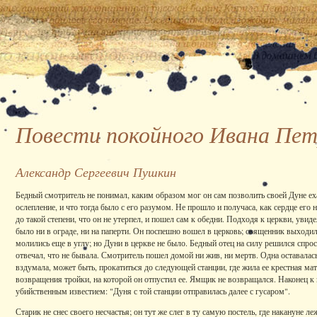
Повести покойного Ивана Пет
Александр Сергеевич Пушкин
Бедный смотритель не понимал, каким образом мог он сам позволить своей Дуне еха
ослепление, и что тогда было с его разумом. Не прошло и получаса, как сердце его 
до такой степени, что он не утерпел, и пошел сам к обедни. Подходя к церкви, увиде
было ни в ограде, ни на паперти. Он поспешно вошел в церковь; священник выходил 
молились еще в углу; но Дуни в церкве не было. Бедный отец на силу решился спрос
отвечал, что не бывала. Смотритель пошел домой ни жив, ни мертв. Одна оставалас
вздумала, может быть, прокатиться до следующей станции, где жила ее крестная ма
возвращения тройки, на которой он отпустил ее. Ямщик не возвращался. Наконец к 
убийственным известием: "Дуня с той станции отправилась далее с гусаром".
Старик не снес своего несчастья; он тут же слег в ту самую постель, где накануне 