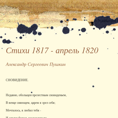
Стихи 1817 - апрель 1820
Александр Сергеевич Пушкин
СНОВИДЕНИЕ.
Недавно, обольщен прелестным сновиденьем,
В венце сияющем, царем я зрел себя;
Мечталось, я любил тебя -
И сердце билось наслажденьем.