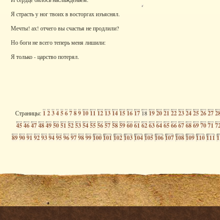
Я страсть у ног твоих в восторгах изъяснял.
Мечты! ах! отчего вы счастья не продлили?
Но боги не всего теперь меня лишили:
Я только - царство потерял.
Страницы:
1
2
3
4
5
6
7
8
9
10
11
12
13
14
15
16
17
18
19
20
21
22
23
24
25
26
27
2
45
46
47
48
49
50
51
52
53
54
55
56
57
58
59
60
61
62
63
64
65
66
67
68
69
70
71
7
89
90
91
92
93
94
95
96
97
98
99
100
101
102
103
104
105
106
107
108
109
110
111
1