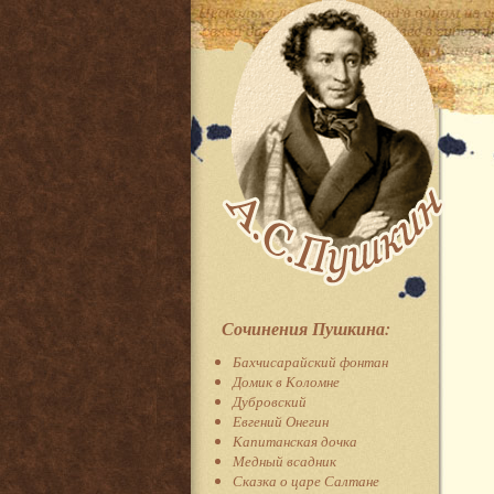
Сочинения Пушкина:
Бахчисарайский фонтан
Домик в Коломне
Дубровский
Евгений Онегин
Капитанская дочка
Медный всадник
Сказка о царе Салтане