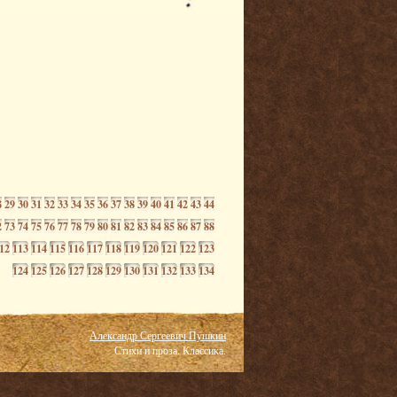
8
29
30
31
32
33
34
35
36
37
38
39
40
41
42
43
44
2
73
74
75
76
77
78
79
80
81
82
83
84
85
86
87
88
12
113
114
115
116
117
118
119
120
121
122
123
124
125
126
127
128
129
130
131
132
133
134
Александр Сергеевич Пушкин
Стихи и проза. Классика.