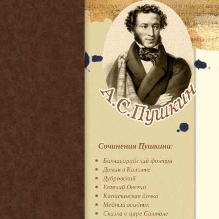
Сочинения Пушкина:
Бахчисарайский фонтан
Домик в Коломне
Дубровский
Евгений Онегин
Капитанская дочка
Медный всадник
Сказка о царе Салтане