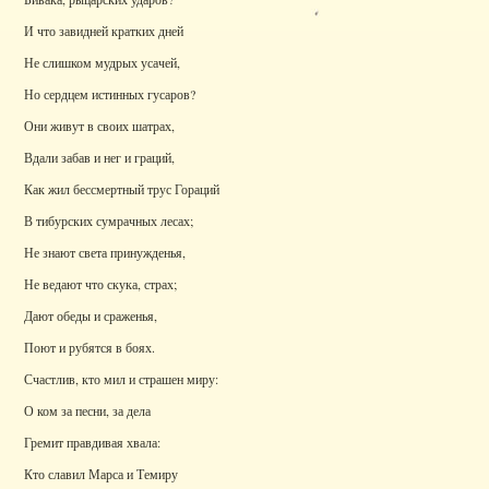
И что завидней кратких дней
Не слишком мудрых усачей,
Но сердцем истинных гусаров?
Они живут в своих шатрах,
Вдали забав и нег и граций,
Как жил бессмертный трус Гораций
В тибурских сумрачных лесах;
Не знают света принужденья,
Не ведают что скука, страх;
Дают обеды и сраженья,
Поют и рубятся в боях.
Счастлив, кто мил и страшен миру:
О ком за песни, за дела
Гремит правдивая хвала:
Кто славил Марса и Темиру