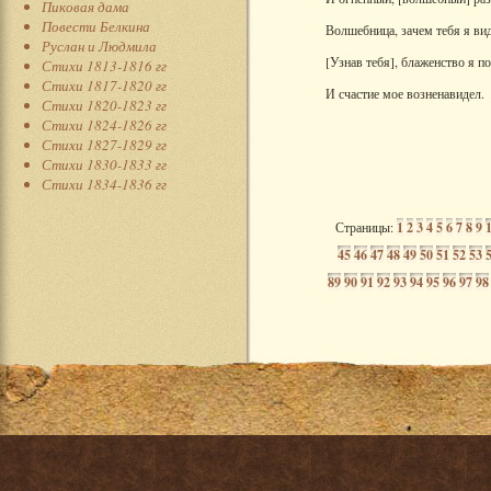
Пиковая дама
Повести Белкина
Волшебница, зачем тебя я вид
Руслан и Людмила
[Узнав тебя], блаженство я по
Стихи 1813-1816 гг
Стихи 1817-1820 гг
И счастие мое возненавидел.
Стихи 1820-1823 гг
Стихи 1824-1826 гг
Стихи 1827-1829 гг
Стихи 1830-1833 гг
Стихи 1834-1836 гг
Страницы:
1
2
3
4
5
6
7
8
9
45
46
47
48
49
50
51
52
53
89
90
91
92
93
94
95
96
97
98