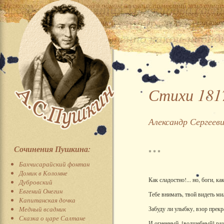
Стихи 1817
Александр Сергеев
Сочинения Пушкина:
* * *
Бахчисарайский фонтан
Домик в Коломне
Как сладостно!... но, боги, ка
Дубровский
Евгений Онегин
Тебе внимать, твой видеть мил
Капитанская дочка
Медный всадник
Забуду ли улыбку, взор прек
Сказка о царе Салтане
И огненный, [волшебный] раз