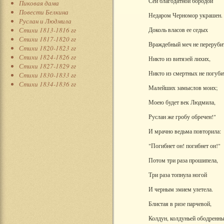
Сей благодатной бородой
Пиковая дама
Повести Белкина
Недаром Черномор украшен.
Руслан и Людмила
Стихи 1813-1816 гг
Доколь власов ее седых
Стихи 1817-1820 гг
Враждебный меч не переруби
Стихи 1820-1823 гг
Стихи 1824-1826 гг
Никто из витязей лихих,
Стихи 1827-1829 гг
Никто из смертных не погуби
Стихи 1830-1833 гг
Стихи 1834-1836 гг
Малейших замыслов моих;
Моею будет век Людмила,
Руслан же гробу обречен!"
И мрачно ведьма повторила:
"Погибнет он! погибнет он!"
Потом три раза прошипела,
Три раза топнула ногой
И черным змием улетела.
Блистая в ризе парчевой,
Колдун, колдуньей ободренны