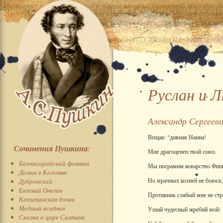
Руслан и 
Александр Сергеев
Вещая: "дивная Наина!
Сочинения Пушкина:
Мне драгоценен твой союз.
Бахчисарайский фонтан
Мы посрамим коварство Фин
Домик в Коломне
Но мрачных козней не боюсь;
Дубровский
Евгений Онегин
Противник слабый мне не стр
Капитанская дочка
Медный всадник
Узнай чудесный жребий мой:
Сказка о царе Салтане