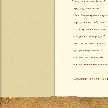
"Сюда, невольники, бегите!
Сюда, надеюсь я на вас!
Сейчас Людмилу мне сыщите
Скорее, слышите ль? сейчас!
Не то - шутите вы со мною -
Всех удавлю вас бородою!"
Читатель, расскажу ль тебе,
Куда красавица девалась?
Всю ночь она своей судьбе
В слезах дивилась и - смеялас
Страницы:
1
2
3
4
5
6
7
8
9