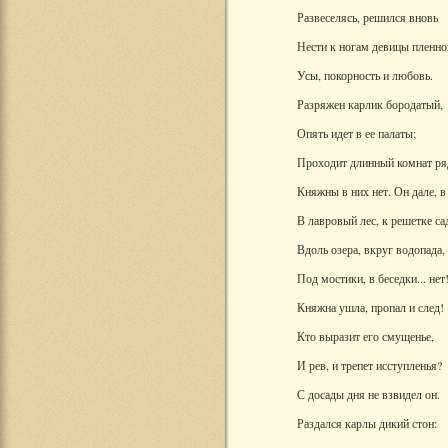
Развеселясь, решился вновь
Нести к ногам девицы пленно
Усы, покорность и любовь.
Разряжен карлик бородатый,
Опять идет в ее палаты;
Проходит длинный комнат ря
Княжны в них нет. Он дале, в 
В лавровый лес, к решетке са
Вдоль озера, вкруг водопада,
Под мостики, в беседки... нет
Княжна ушла, пропал и след!
Кто выразит его смущенье,
И рев, и трепет исступленья?
С досады дня не взвидел он.
Раздался карлы дикий стон: