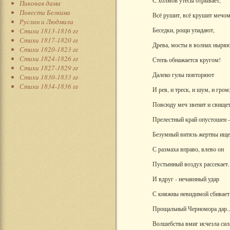
С холмов утесы отрывает,
Пиковая дама
Повести Белкина
Всё рушит, всё крушит мечом
Руслан и Людмила
Беседки, рощи упадают,
Стихи 1813-1816 гг
Стихи 1817-1820 гг
Древа, мосты в волнах ныряю
Стихи 1820-1823 гг
Стихи 1824-1826 гг
Степь обнажается кругом!
Стихи 1827-1829 гг
Далеко гулы повторяют
Стихи 1830-1833 гг
Стихи 1834-1836 гг
И рев, и треск, и шум, и гром
Повсюду меч звенит и свищет
Прелестный край опустошен -
Безумный витязь жертвы ище
С размаха вправо, влево он
Пустынный воздух рассекает..
И вдруг - нечаянный удар
С княжны невидимой сбивает
Прощальный Черномора дар..
Волшебства вмиг исчезла сил