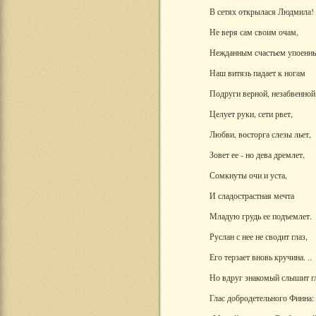
В сетях открылася Людмила!
Не веря сам своим очам,
Нежданным счастьем упоенн
Наш витязь падает к ногам
Подруги верной, незабвенной
Целует руки, сети рвет,
Любви, восторга слезы льет,
Зовет ее - но дева дремлет,
Сомкнуты очи и уста,
И сладострастная мечта
Младую грудь ее подъемлет.
Руслан с нее не сводит глаз,
Его терзает вновь кручина. ..
Но вдруг знакомый слышит г
Глас добродетельного Финна: