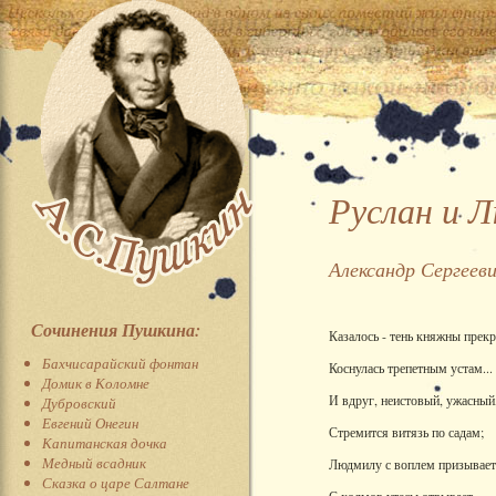
Руслан и 
Александр Сергеев
Сочинения Пушкина:
Казалось - тень княжны прек
Бахчисарайский фонтан
Коснулась трепетным устам...
Домик в Коломне
И вдруг, неистовый, ужасный
Дубровский
Евгений Онегин
Стремится витязь по садам;
Капитанская дочка
Медный всадник
Людмилу с воплем призывает
Сказка о царе Салтане