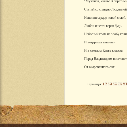
"Мужайся, князь! В обратный
Ступай со спящею Людмилой
Наполни сердце новой силой,
Любви и чести верен будь.
Небесный гром на злобу грян
И воцарится тишина -
И в светлом Киеве княжна
Перед Владимиром восстанет
От очарованного сна".
Страницы:
1
2
3
4
5
6
7
8
9