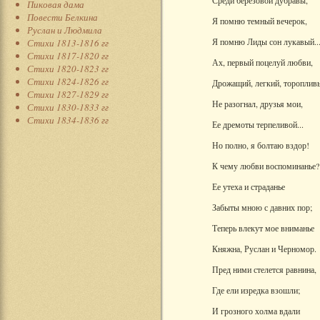
Среди березовой дубравы,
Пиковая дама
Повести Белкина
Я помню темный вечерок,
Руслан и Людмила
Я помню Лиды сон лукавый..
Стихи 1813-1816 гг
Стихи 1817-1820 гг
Ах, первый поцелуй любви,
Стихи 1820-1823 гг
Стихи 1824-1826 гг
Дрожащий, легкий, тороплив
Стихи 1827-1829 гг
Не разогнал, друзья мои,
Стихи 1830-1833 гг
Стихи 1834-1836 гг
Ее дремоты терпеливой...
Но полно, я болтаю вздор!
К чему любви воспоминанье?
Ее утеха и страданье
Забыты мною с давних пор;
Теперь влекут мое вниманье
Княжна, Руслан и Черномор.
Пред ними стелется равнина,
Где ели изредка взошли;
И грозного холма вдали