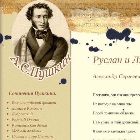
Руслан и 
Александр Сергеев
Сочинения Пушкина:
Пастушки, сон княжны преле
Бахчисарайский фонтан
Не походил на ваши сны,
Домик в Коломне
Порой томительной весны,
Дубровский
Евгений Онегин
На мураве, в тени древесной.
Капитанская дочка
Медный всадник
Я помню маленький лужок
Сказка о царе Салтане