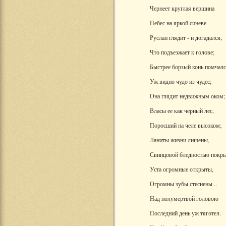
Чернеет круглая вершина
Небес на яркой синеве.
Руслан глядит - и догадался,
Что подъезжает к голове;
Быстрее борзый конь помчал
Уж видно чудо из чудес;
Она глядит недвижным оком;
Власы ее как черный лес,
Поросший на челе высоком;
Ланиты жизни лишены,
Свинцовой бледностью покр
Уста огромные открыты,
Огромны зубы стеснены ..
Над полумертвой головою
Последний день уж тяготел.