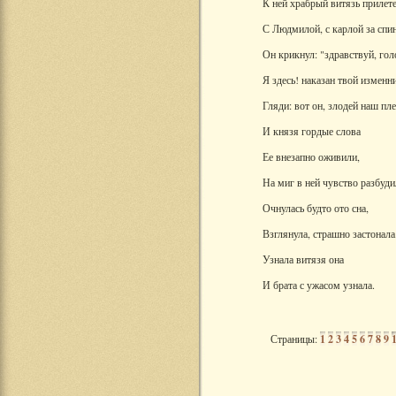
К ней храбрый витязь прилет
С Людмилой, с карлой за спи
Он крикнул: "здравствуй, гол
Я здесь! наказан твой изменн
Гляди: вот он, злодей наш пл
И князя гордые слова
Ее внезапно оживили,
На миг в ней чувство разбуди
Очнулась будто ото сна,
Взглянула, страшно застонала.
Узнала витязя она
И брата с ужасом узнала.
Страницы:
1
2
3
4
5
6
7
8
9