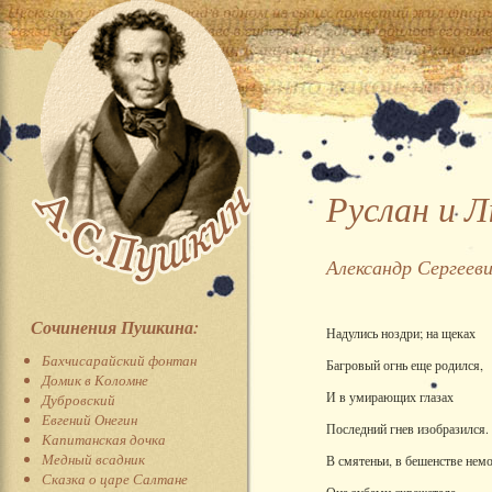
Руслан и 
Александр Сергеев
Сочинения Пушкина:
Надулись ноздри; на щеках
Бахчисарайский фонтан
Багровый огнь еще родился,
Домик в Коломне
И в умирающих глазах
Дубровский
Евгений Онегин
Последний гнев изобразился.
Капитанская дочка
Медный всадник
В смятеньи, в бешенстве нем
Сказка о царе Салтане