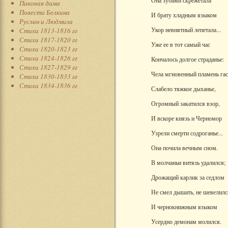
Она зубами скрежетала
Пиковая дама
Повести Белкина
И брату хладным языком
Руслан и Людмила
Укор невнятный лепетала...
Стихи 1813-1816 гг
Стихи 1817-1820 гг
Уже ее в тот самый час
Стихи 1820-1823 гг
Стихи 1824-1826 гг
Кончалось долгое страданье:
Стихи 1827-1829 гг
Чела мгновенный пламень гас
Стихи 1830-1833 гг
Стихи 1834-1836 гг
Слабело тяжкое дыханье,
Огромный закатился взор,
И вскоре князь и Черномор
Узрели смерти содроганье...
Она почила вечным сном.
В молчаньи витязь удалился;
Дрожащий карлик за седлом
Не смел дышать, не шевелилс
И чернокнижным языком
Усердно демонам молился.