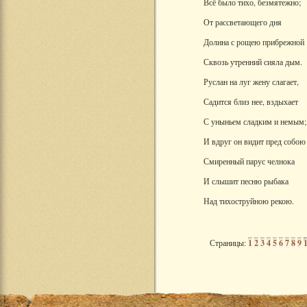
Всё было тихо, безмятежно;
От рассветающего дня
Долина с рощею прибрежной
Сквозь утренний сияла дым.
Руслан на луг жену слагает,
Садится близ нее, вздыхает
С уныньем сладким и немым;
И вдруг он видит пред собою
Смиренный парус челнока
И слышит песню рыбака
Над тихоструйною рекою.
Страницы:
1
2
3
4
5
6
7
8
9