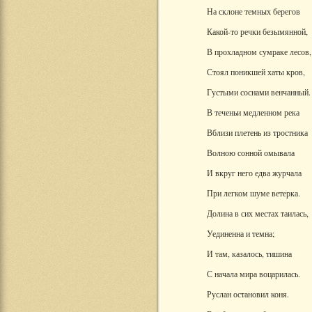
На склоне темных берегов
Какой-то речки безымянной,
В прохладном сумраке лесов,
Стоял поникшей хаты кров,
Густыми соснами венчанный.
В теченьи медленном река
Вблизи плетень из тростника
Волною сонной омывала
И вкруг него едва журчала
При легком шуме ветерка.
Долина в сих местах таилась,
Уединенна и темна;
И там, казалось, тишина
С начала мира воцарилась.
Руслан остановил коня.