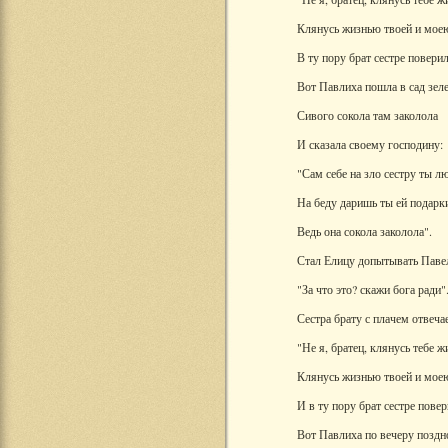
Клянусь жизнью твоей и мое
В ту пору брат сестре поверил
Вот Павлиха пошла в сад зел
Сивого сокола там заколола
И сказала своему господину:
"Сам себе на зло сестру ты л
На беду даришь ты ей подарк
Ведь она сокола заколола".
Стал Елицу допытывать Паве
"За что это? скажи бога ради"
Сестра брату с плачем отвечае
"Не я, братец, клянусь тебе ж
Клянусь жизнью твоей и мое
И в ту пору брат сестре повер
Вот Павлиха по вечеру поздн