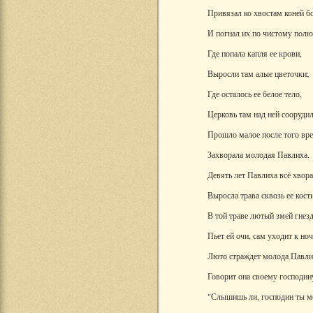
Привязал ко хвостам коней б
И погнал их по чистому полю
Где попала капля ее крови,
Выросли там алые цветочки;
Где осталось ее белое тело,
Церковь там над ней соорудил
Прошло малое после того вр
Захворала молодая Павлиха.
Девять лет Павлиха всё хворае
Выросла трава сквозь ее кости
В той траве лютый змей гнезд
Пьет ей очи, сам уходит к ноч
Люто страждет молода Павли
Говорит она своему господин
"Слышишь ли, господин ты м