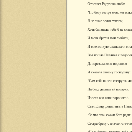
Отвечает Радулова люба:
"По богу сестра моя, невестка
Я не знаю зелия такого;
Хоть бы знала, тебе б не сказа
И меня братья мои любили,
И мне всякую оказывали мил
Вот пошла Павлиха к водопо
Да зарезала коня вороного
И сказала своему господину:
"Сам себе на зло сестру ты л
На беду даришь ей подарки:
Извела она коня вороного".
Стал Елицу допытывать Паве
"За что это? скажи бога ради"
Сестра брату с плачем отвечае
"Не я, братец, клянусь тебе ж