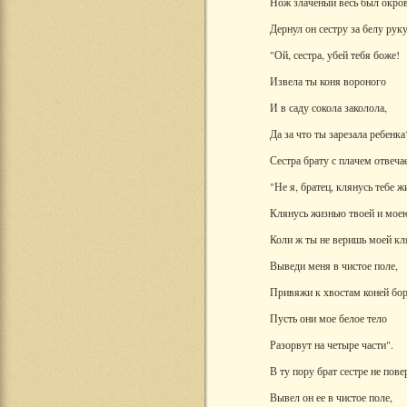
Нож злаченый весь был окро
Дернул он сестру за белу руку
"Ой, сестра, убей тебя боже!
Извела ты коня вороного
И в саду сокола заколола,
Да за что ты зарезала ребенка
Сестра брату с плачем отвечае
"Не я, братец, клянусь тебе ж
Клянусь жизнью твоей и мое
Коли ж ты не веришь моей кл
Выведи меня в чистое поле,
Привяжи к хвостам коней бо
Пусть они мое белое тело
Разорвут на четыре части".
В ту пору брат сестре не пове
Вывел он ее в чистое поле,