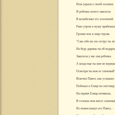
Нож украла у своей золовки
И ребенка своего заколола
В колыбельке его золоченой.
Рано утром к мужу прибежал
Громко воя и лицо терзая.
"Сам себе на зло сестру ты л
На беду даришь ты ей подарк
Заколола у нас она ребенка.
А когда еще ты мне не веришь
Осмотри ты нож ее злаченый"
Вскочил Павел, как услышал 
Побежал к Елице во светлицу
На перине Елица почивала,
В головах нож висел злачены
Из ножен вынул его Павел, -