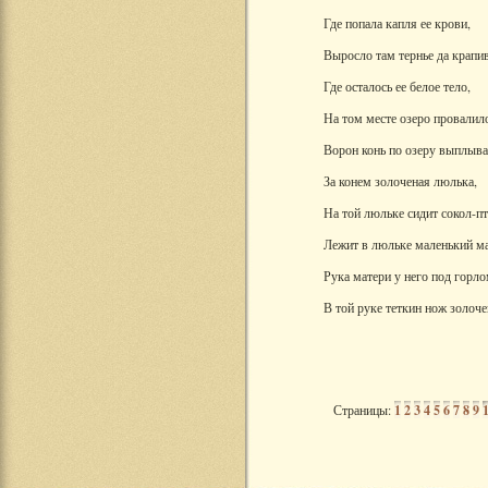
Где попала капля ее крови,
Выросло там тернье да крапив
Где осталось ее белое тело,
На том месте озеро провалил
Ворон конь по озеру выплыва
За конем золоченая люлька,
На той люльке сидит сокол-пт
Лежит в люльке маленький ма
Рука матери у него под горло
В той руке теткин нож золоч
Страницы:
1
2
3
4
5
6
7
8
9