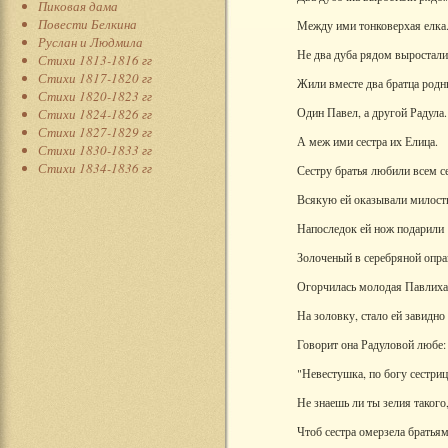
Пиковая дама
Повести Белкина
Между ими тонковерхая елка
Руслан и Людмила
Не два дуба рядом выростали
Стихи 1813-1816 гг
Стихи 1817-1820 гг
Жили вместе два братца родн
Стихи 1820-1823 гг
Один Павел, а другой Радула.
Стихи 1824-1826 гг
Стихи 1827-1829 гг
А меж ими сестра их Елица.
Стихи 1830-1833 гг
Стихи 1834-1836 гг
Сестру братья любили всем с
Всякую ей оказывали милост
Напоследок ей нож подарили
Золоченый в серебряной опра
Огорчилась молодая Павлиха
На золовку, стало ей завидно
Говорит она Радуловой любе:
"Невестушка, по богу сестриц
Не знаешь ли ты зелия такого
Чтоб сестра омерзела братья