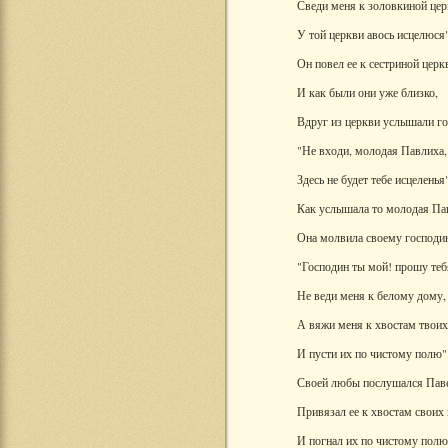
Сведи меня к золовкиной цер
У той церкви авось исцелюся"
Он повел ее к сестриной церк
И как были они уже близко,
Вдруг из церкви услышали го
"Не входи, молодая Павлиха,
Здесь не будет тебе исцеленья"
Как услышала то молодая Па
Она молвила своему господи
"Господин ты мой! прошу теб
Не веди меня к белому дому,
А вяжи меня к хвостам твоих
И пусти их по чистому полю"
Своей любы послушался Пав
Привязал ее к хвостам своих
И погнал их по чистому полю