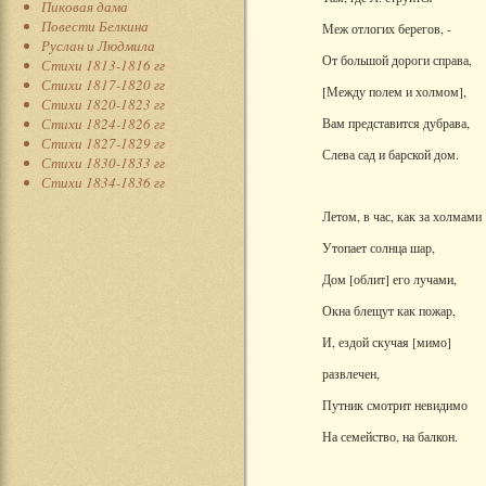
Пиковая дама
Повести Белкина
Меж отлогих берегов, -
Руслан и Людмила
От большой дороги справа,
Стихи 1813-1816 гг
Стихи 1817-1820 гг
[Между полем и холмом],
Стихи 1820-1823 гг
Стихи 1824-1826 гг
Вам представится дубрава,
Стихи 1827-1829 гг
Слева сад и барской дом.
Стихи 1830-1833 гг
Стихи 1834-1836 гг
Летом, в час, как за холмами
Утопает солнца шар,
Дом [облит] его лучами,
Окна блещут как пожар,
И, ездой скучая [мимо]
развлечен,
Путник смотрит невидимо
На семейство, на балкон.