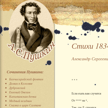
Стихи 183
Александр Сергеев
Сочинения Пушкина:
Бахчисарайский фонтан
* * *
Домик в Коломне
Дубровский
Евгений Онегин
Если ехать вам случится
Капитанская дочка
От **** на *,
Медный всадник
Сказка о царе Салтане
Там, где Л. струится