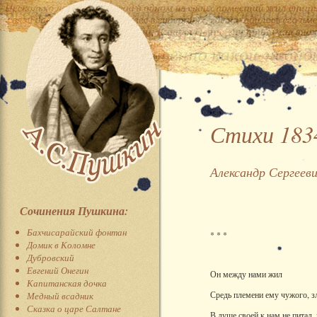
Стихи 183
Александр Сергеев
Сочинения Пушкина:
Бахчисарайский фонтан
* * *
Домик в Коломне
Дубровский
Евгений Онегин
Он между нами жил
Капитанская дочка
Средь племени ему чужого, 
Медный всадник
Сказка о царе Салтане
В душе своей к нам не питал,