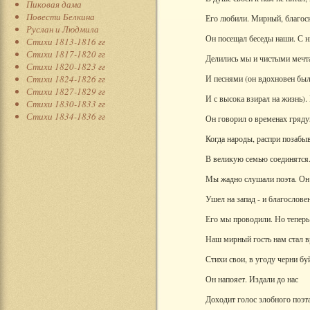
Пиковая дама
Повести Белкина
Его любили. Мирный, благос
Руслан и Людмила
Он посещал беседы наши. С 
Стихи 1813-1816 гг
Стихи 1817-1820 гг
Делились мы и чистыми мечт
Стихи 1820-1823 гг
Стихи 1824-1826 гг
И песнями (он вдохновен бы
Стихи 1827-1829 гг
И с высока взирал на жизнь).
Стихи 1830-1833 гг
Стихи 1834-1836 гг
Он говорил о временах гряд
Когда народы, распри позабыв
В великую семью соединятся
Мы жадно слушали поэта. Он
Ушел на запад - и благослове
Его мы проводили. Но теперь
Наш мирный гость нам стал в
Стихи свои, в угоду черни бу
Он напояет. Издали до нас
Доходит голос злобного поэта