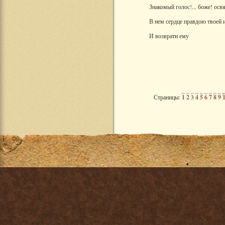
Знакомый голос!... боже! осв
В нем сердце правдою твоей 
И возврати ему
Страницы:
1
2
3
4
5
6
7
8
9