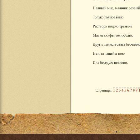
Наливай мне, мальчик резвый
Только пьяное вино
Раствори водою трезвой.
Мы не скифы, не люблю,
Други, пьянствовать бесчинно
Нет, за чашей я пою
Иль беседую невинно.
Страницы:
1
2
3
4
5
6
7
8
9