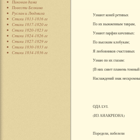
Пиковая дама
Повести Белкина
Руслан и Людмила
Узнают коней ретивых
Стихи 1813-1816 гг
По их выжженным таврам,
Стихи 1817-1820 гг
Стихи 1820-1823 гг
Узнают парфян кичливых:
Стихи 1824-1826 гг
Стихи 1827-1829 гг
По высоким клобукам;
Стихи 1830-1833 гг
Я любовников счастливых
Стихи 1834-1836 гг
Узнаю по их глазам:
[В них сияет пламень томный 
Наслаждений знак нескромны
ОДА LVI.
(ИЗ АНАКРЕОНА)
Поредели, побелели