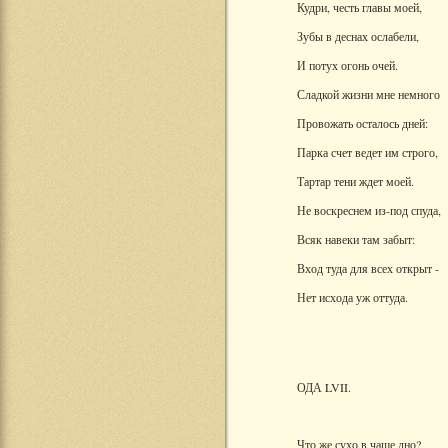
Кудри, честь главы моей,
Зубы в деснах ослабели,
И потух огонь очей.
Сладкой жизни мне немного
Провожать осталось дней:
Парка счет ведет им строго,
Тартар тени ждет моей.
Не воскреснем из-под спуда,
Всяк навеки там забыт:
Вход туда для всех открыт -
Нет исхода уж оттуда.
ОДА LVII.
Что же сухо в чаше дно?