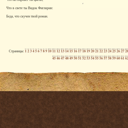
Что в свете ты Видок Фиглярин:
Беда, что скучен твой роман.
Страницы:
1
2
3
4
5
6
7
8
9
10
11
12
13
14
15
16
17
18
19
20
21
22
23
24
25
26
27
2
45
46
47
48
49
50
51
52
53
54
55
56
57
58
59
60
61
6