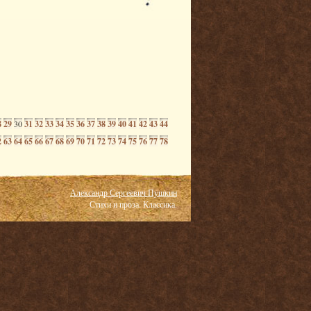
8
29
30
31
32
33
34
35
36
37
38
39
40
41
42
43
44
2
63
64
65
66
67
68
69
70
71
72
73
74
75
76
77
78
Александр Сергеевич Пушкин
Стихи и проза. Классика.