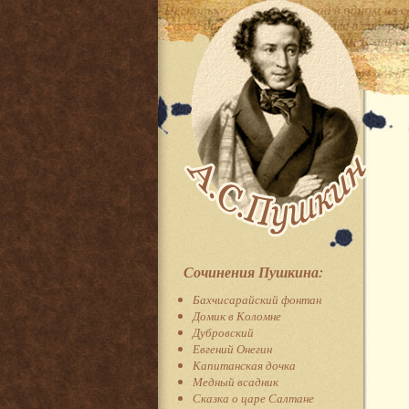
Сочинения Пушкина:
Бахчисарайский фонтан
Домик в Коломне
Дубровский
Евгений Онегин
Капитанская дочка
Медный всадник
Сказка о царе Салтане