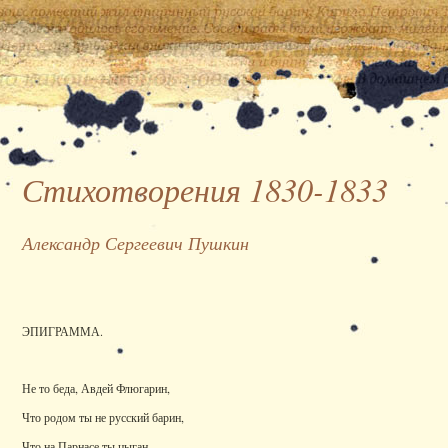
Стихотворения 1830-1833
Александр Сергеевич Пушкин
ЭПИГРАММА.
Не то беда, Авдей Флюгарин,
Что родом ты не русский барин,
Что на Парнасе ты цыган,