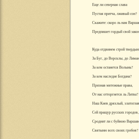
Еще ли северная слава
Пустая притча, лживый сон?
Скажите: скоро ль нам Варша
Предпишет гордый свой зако
Куда отдвинем строй твердын
За Буг, до Ворсклы, до Лима
За кем останется Волынь?
За кем наследие Богдана?
Признав мятежные права,
От нас отторгнется ль Литва?
Наш Киев дряхлый, златогла
Сей пращур русских городов,
Сроднит ли с буйною Варшав
Святыню всех своих гробов?