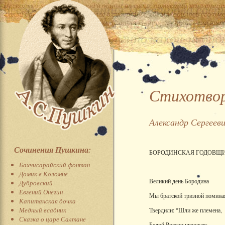
Стихотвор
Александр Сергеев
Сочинения Пушкина:
БОРОДИНСКАЯ ГОДОВЩ
Бахчисарайский фонтан
Домик в Коломне
Великий день Бородина
Дубровский
Евгений Онегин
Мы братской тризной помина
Капитанская дочка
Медный всадник
Твердили: "Шли же племена,
Сказка о царе Салтане
Бедой России угрожая;