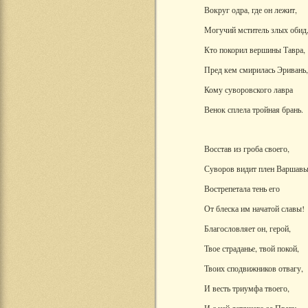
Вокруг одра, где он лежит,
Могучий мститель злых обид
Кто покорил вершины Тавра,
Пред кем смирилась Эривань,
Кому суворовского лавра
Венок сплела тройная брань.
Восстав из гроба своего,
Суворов видит плен Варшавы
Вострепетала тень его
От блеска им начатой славы!
Благословляет он, герой,
Твое страданье, твой покой,
Твоих сподвижников отвагу,
И весть триумфа твоего,