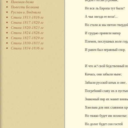
Пиковая дама
Повести Белкина
Не вся ль Европа тут была?
Руслан и Людмила
А чья звезда ее вела!...
Стихи 1813-1816 гг
Стихи 1817-1820 гг
Но стали ж мы пятою твердо
Стихи 1820-1823 гг
Стихи 1824-1826 гг
И грудью приняли напор
Стихи 1827-1829 гг
Племен, послушных воле гор
Стихи 1830-1833 гг
Стихи 1834-1836 гг
И равен был неравный спор.
И что ж? свой бедственный по
Кичась, они забыли ныне;
Забыли русской штык и снег,
Погребший славу их в пустын
Знакомый пир их манит вновь
Хмельна для них славянов кр
Но тяжко будет им похмелье;
Но долог будет сон гостей