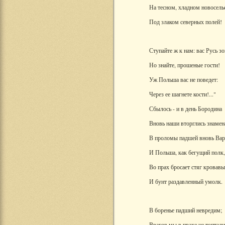
На тесном, хладном новосель
Под злаком северных полей!
Ступайте ж к нам: вас Русь зо
Но знайте, прошеные гости!
Уж Польша вас не поведет:
Через ее шагнете кости!..."
Сбылось - и в день Бородина
Вновь наши вторглись знамен
В проломы падшей вновь Ва
И Польша, как бегущий полк,
Во прах бросает стяг кровавы
И бунт раздавленный умолк.
В боренье падший невредим;
Врагов мы в прахе не топтали