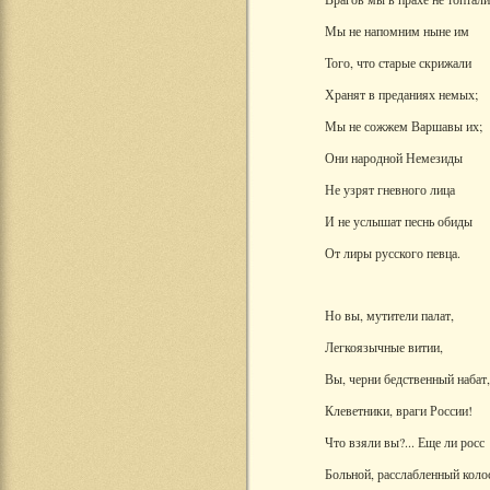
Мы не напомним ныне им
Того, что старые скрижали
Хранят в преданиях немых;
Мы не сожжем Варшавы их;
Они народной Немезиды
Не узрят гневного лица
И не услышат песнь обиды
От лиры русского певца.
Но вы, мутители палат,
Легкоязычные витии,
Вы, черни бедственный набат,
Клеветники, враги России!
Что взяли вы?... Еще ли росс
Больной, расслабленный коло