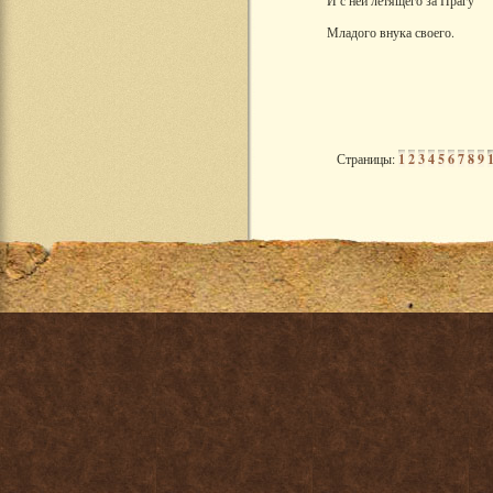
И с ней летящего за Прагу
Младого внука своего.
Страницы:
1
2
3
4
5
6
7
8
9