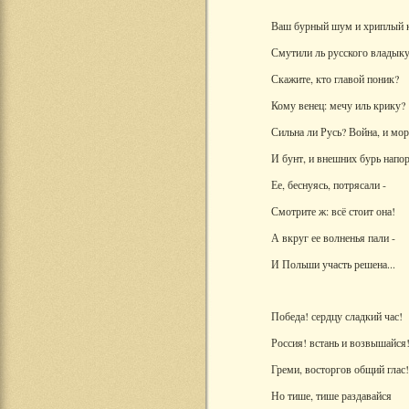
Ваш бурный шум и хриплый 
Смутили ль русского владык
Скажите, кто главой поник?
Кому венец: мечу иль крику?
Сильна ли Русь? Война, и мор
И бунт, и внешних бурь напо
Ее, беснуясь, потрясали -
Смотрите ж: всё стоит она!
А вкруг ее волненья пали -
И Польши участь решена...
Победа! сердцу сладкий час!
Россия! встань и возвышайся
Греми, восторгов общий глас!.
Но тише, тише раздавайся