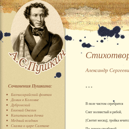
Стихотвор
Александр Сергеев
Сочинения Пушкина:
* * *
Бахчисарайский фонтан
Домик в Коломне
В поле чистом серебрится
Дубровский
Евгений Онегин
Снег волнистый и рябой,
Капитанская дочка
Медный всадник
[Светит месяц], тройка мчитс
Сказка о царе Салтане
По дороге столбовой.