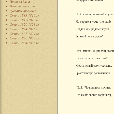
Пиковая дама
Повести Белкина
Руслан и Людмила
Пой: в часы дорожной скуки,
Стихи 1813-1816 гг
Стихи 1817-1820 гг
На дороге, в тьме <ночной>
Стихи 1820-1823 гг
Стихи 1824-1826 гг
Сладки мне родные звуки
Стихи 1827-1829 гг
Звонкой песни удалой.
Стихи 1830-1833 гг
Стихи 1834-1836 гг
Пой, ямщик! Я [молча], жадн
Буду слушать голос твой.
Месяц ясный светит хладно,
Грустен ветра дальный вой.
[Пой: "Лучинушка, лучина,
Что же не светло горишь?"]