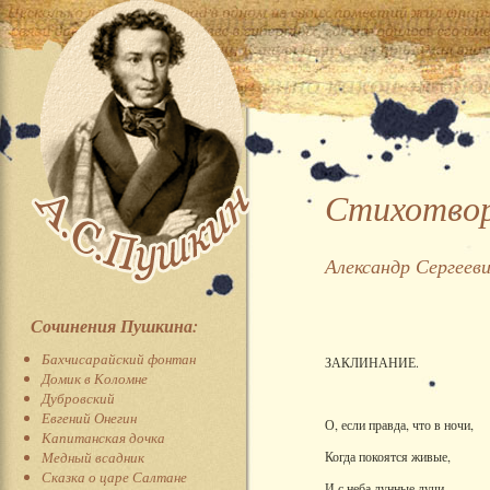
Стихотвор
Александр Сергеев
Сочинения Пушкина:
Бахчисарайский фонтан
ЗАКЛИНАНИЕ.
Домик в Коломне
Дубровский
Евгений Онегин
О, если правда, что в ночи,
Капитанская дочка
Медный всадник
Когда покоятся живые,
Сказка о царе Салтане
И с неба лунные лучи