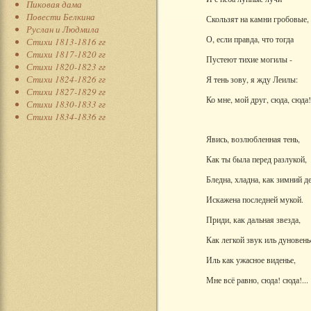
Пиковая дама
Повести Белкина
Скользят на камни гробовые,
Руслан и Людмила
О, если правда, что тогда
Стихи 1813-1816 гг
Стихи 1817-1820 гг
Пустеют тихие могилы -
Стихи 1820-1823 гг
Стихи 1824-1826 гг
Я тень зову, я жду Леилы:
Стихи 1827-1829 гг
Ко мне, мой друг, сюда, сюда!
Стихи 1830-1833 гг
Стихи 1834-1836 гг
Явись, возлюбленная тень,
Как ты была перед разлукой,
Бледна, хладна, как зимний де
Искажена последней мукой.
Приди, как дальная звезда,
Как легкой звук иль дуновень
Иль как ужасное виденье,
Мне всё равно, сюда! сюда!...