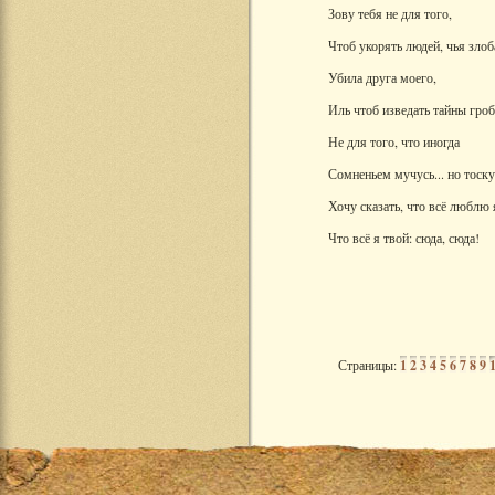
Зову тебя не для того,
Чтоб укорять людей, чья злоб
Убила друга моего,
Иль чтоб изведать тайны гроб
Не для того, что иногда
Сомненьем мучусь... но тоск
Хочу сказать, что всё люблю 
Что всё я твой: сюда, сюда!
Страницы:
1
2
3
4
5
6
7
8
9