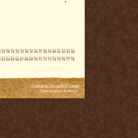
8
29
30
31
32
33
34
35
36
37
38
39
40
41
42
43
44
2
63
64
65
66
67
68
69
70
71
72
73
74
75
76
77
78
Александр Сергеевич Пушкин
Стихи и проза. Классика.