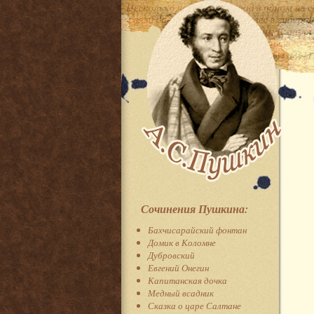
Сочинения Пушкина:
Бахчисарайский фонтан
Домик в Коломне
Дубровский
Евгений Онегин
Капитанская дочка
Медный всадник
Сказка о царе Салтане