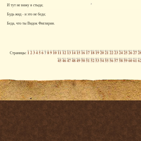
И тут не вижу я стыда;
Будь жид - и это не беда;
Беда, что ты Видок Фиглярин.
Страницы:
1
2
3
4
5
6
7
8
9
10
11
12
13
14
15
16
17
18
19
20
21
22
23
24
25
26
27
2
45
46
47
48
49
50
51
52
53
54
55
56
57
58
59
60
61
6