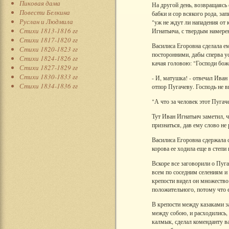
Пиковая дама
На другой день, возвращаясь
Повести Белкина
бабки и сор всякого рода, за
Руслан и Людмила
"уж не ждут ли нападения от
Стихи 1813-1816 гг
Игнатьича, с твердым намере
Стихи 1817-1820 гг
Василиса Егоровна сделала ем
Стихи 1820-1823 гг
посторонними, дабы сперва ус
Стихи 1824-1826 гг
качая головою: "Господи боже
Стихи 1827-1829 гг
Стихи 1830-1833 гг
- И, матушка! - отвечал Иван
Стихи 1834-1836 гг
отпор Пугачеву. Господь не вы
"А что за человек этот Пугач
Тут Иван Игнатьич заметил, ч
признаться, дав ему слово не
Василиса Егоровна сдержала с
корова ее ходила еще в степи
Вскоре все заговорили о Пуг
всем по соседним селениям и 
крепости видел он множество 
положительного, потому что 
В крепости между казаками за
между собою, и расходились,
калмык, сделал коменданту в