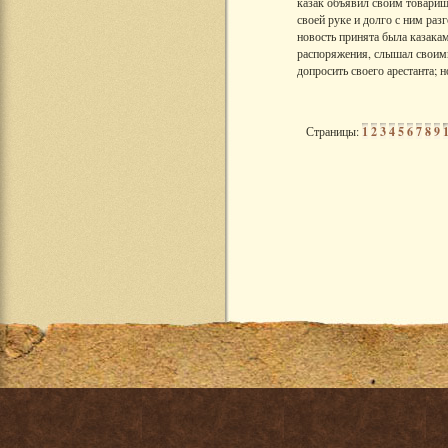
казак объявил своим товарищ
своей руке и долго с ним раз
новость принята была казака
распоряжения, слышал своими
допросить своего арестанта;
Страницы:
1
2
3
4
5
6
7
8
9