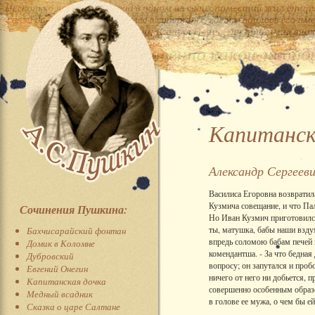
Капитанск
Александр Сергеев
Василиса Егоровна возвратила
Кузмича совещание, и что Па
Сочинения Пушкина:
Но Иван Кузмич приготовился
ты, матушка, бабы наши вздум
Бахчисарайский фонтан
впредь соломою бабам печей н
Домик в Коломне
комендантша. - За что бедная
Дубровский
вопросу; он запутался и проб
Евгений Онегин
ничего от него ни добьется, 
Капитанская дочка
совершенно особенным образом
Медный всадник
в голове ее мужа, о чем бы ей
Сказка о царе Салтане