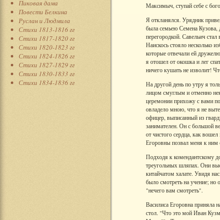
Пиковая дама
Максимыч, ступай себе с бог
Повести Белкина
Я откланялся. Урядник приве
Руслан и Людмила
была семьею Семена Кузова, 
Стихи 1813-1816 гг
перегородкой. Савельич стал 
Стихи 1817-1820 гг
Наискось стояло несколько из
Стихи 1820-1823 гг
которые отвечали ей дружелю
Стихи 1824-1826 гг
я отошел от окошка и лег спа
Стихи 1827-1829 гг
ничего кушать не изволит! Чт
Стихи 1830-1833 гг
Стихи 1834-1836 гг
На другой день по утру я тол
лицом смуглым и отменно нек
церемонии прихожу с вами поз
овладело мною, что я не выте
офицер, выписанный из гвард
занимателен. Он с большой ве
от чистого сердца, как вошел
Егоровны позвал меня к ним 
Подходя к комендантскому до
треугольных шляпах. Они выс
китайчатом халате. Увидя нас
было смотреть на учение; но о
"нечего вам смотреть".
Василиса Егоровна приняла н
стол. "Что это мой Иван Кузм