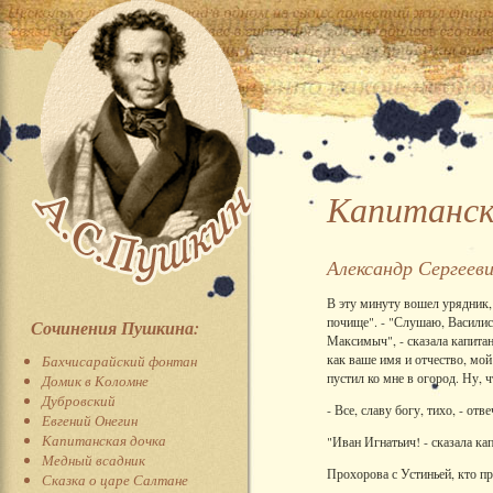
Капитанск
Александр Сергеев
В эту минуту вошел урядник, 
почище". - "Слушаю, Василиса
Сочинения Пушкина:
Максимыч", - сказала капитан
как ваше имя и отчество, мо
Бахчисарайский фонтан
пустил ко мне в огород. Ну, 
Домик в Коломне
Дубровский
- Все, славу богу, тихо, - от
Евгений Онегин
Капитанская дочка
"Иван Игнатьич! - сказала ка
Медный всадник
Прохорова с Устиньей, кто пр
Сказка о царе Салтане