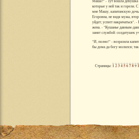
Маша?" - Тут вошла девушка 
которые у ней так и горели. 
мне Машу, капитанскую дочь,
Егоровна, не видя мужа, втор
уйдет; успеет накричаться". 
жена. - "Кушанье давным-давн
занят службой: солдатушек у
"И, полно!" - возразила капит
бы дома да богу молился; так
Страницы:
1
2
3
4
5
6
7
8
9