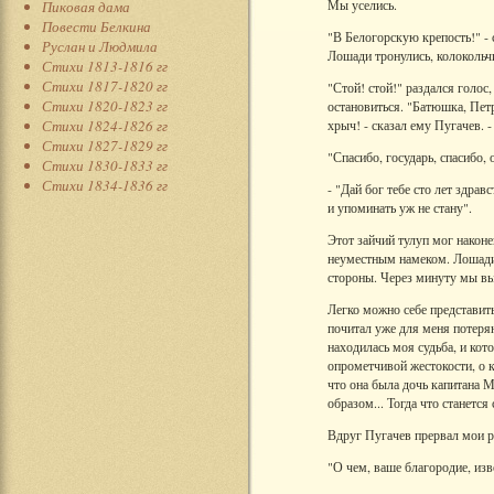
Мы уселись.
Пиковая дама
Повести Белкина
"В Белогорскую крепость!" -
Руслан и Людмила
Лошади тронулись, колокольчи
Стихи 1813-1816 гг
Стихи 1817-1820 гг
"Стой! стой!" раздался голос
Стихи 1820-1823 гг
остановиться. "Батюшка, Петр
Стихи 1824-1826 гг
хрыч! - сказал ему Пугачев. -
Стихи 1827-1829 гг
"Спасибо, государь, спасибо,
Стихи 1830-1833 гг
Стихи 1834-1836 гг
- "Дай бог тебе сто лет здрав
и упоминать уж не стану".
Этот зайчий тулуп мог наконе
неуместным намеком. Лошади 
стороны. Через минуту мы вы
Легко можно себе представить
почитал уже для меня потерян
находилась моя судьба, и ко
опрометчивой жестокости, о 
что она была дочь капитана 
образом... Тогда что станетс
Вдруг Пугачев прервал мои р
"О чем, ваше благородие, из