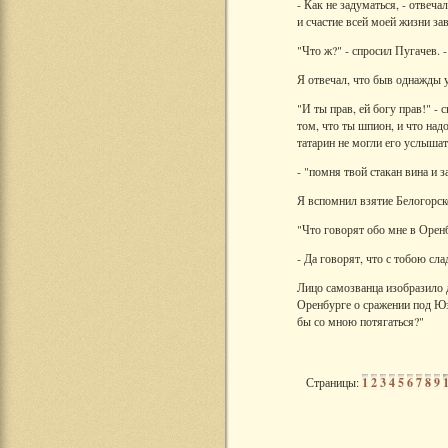
- Как не задуматься, - отвеча
и счастие всей моей жизни зав
"Что ж?" - спросил Пугачев. 
Я отвечал, что быв однажды у
"И ты прав, ей богу прав!" - 
том, что ты шпион, и что надо
татарин не могли его услышат
- "помня твой стакан вина и 
Я вспомнил взятие Белогорско
"Что говорят обо мне в Орен
- Да говорят, что с тобою сла
Лицо самозванца изобразило д
Оренбурге о сражении под Юз
бы со мною потягаться?"
Страницы:
1
2
3
4
5
6
7
8
9