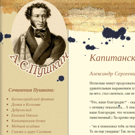
Капитанск
Александр Сергеев
Несколько минут продолжалос
удивительным выражением плу
Сочинения Пушкина:
на него, стал смеяться, сам не
Бахчисарайский фонтан
"Что, ваше благородие?" - ск
Домик в Коломне
с овчинку показалось... А пок
Дубровский
ваше благородие, что человек
Евгений Онегин
таинственный.) Ты крепко пе
Капитанская дочка
Медный всадник
- "но я помиловал тебя за тв
Сказка о царе Салтане
То ли еще увидишь! Так ли е