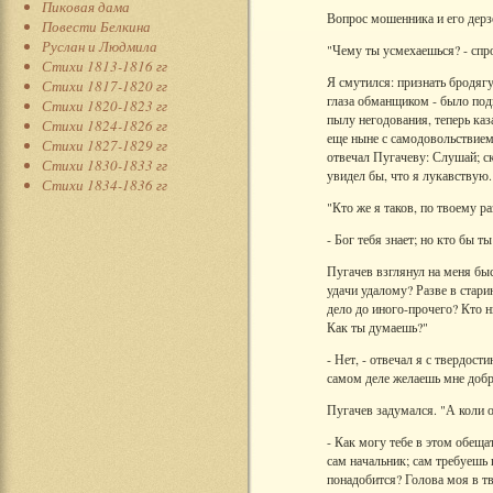
Пиковая дама
Вопрос мошенника и его дерзо
Повести Белкина
Руслан и Людмила
"Чему ты усмехаешься? - спро
Стихи 1813-1816 гг
Я смутился: признать бродягу
Стихи 1817-1820 гг
глаза обманщиком - было подв
Стихи 1820-1823 гг
пылу негодования, теперь каз
Стихи 1824-1826 гг
еще ныне с самодовольствием
Стихи 1827-1829 гг
отвечал Пугачеву: Слушай; ск
Стихи 1830-1833 гг
увидел бы, что я лукавствую.
Стихи 1834-1836 гг
"Кто же я таков, по твоему 
- Бог тебя знает; но кто бы 
Пугачев взглянул на меня быс
удачи удалому? Разве в стари
дело до иного-прочего? Кто н
Как ты думаешь?"
- Нет, - отвечал я с твердос
самом деле желаешь мне добр
Пугачев задумался. "А коли о
- Как могу тебе в этом обещат
сам начальник; сам требуешь 
понадобится? Голова моя в тво