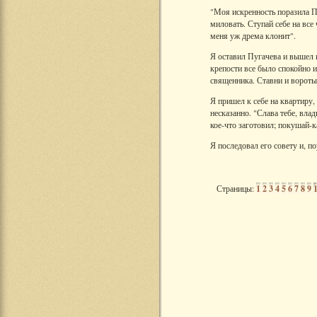
"Моя искренность поразила Пуг
миловать. Ступай себе на все 
меня уж дрема клонит".
Я оставил Пугачева и вышел 
крепости все было спокойно и
священника. Ставни и вороты 
Я пришел к себе на квартиру,
несказанно. "Слава тебе, влад
кое-что заготовил; покушай-ка
Я последовал его совету и, 
Страницы:
1
2
3
4
5
6
7
8
9