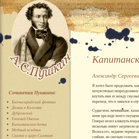
Капитанск
Александр Сергеев
Я хотел было продолжать, как
почувствовал непреодолимое о
Сочинения Пушкина:
впутать имя ее между гнусным
поразила, что я замялся и спу
Бахчисарайский фонтан
Домик в Коломне
Судьи мои, начинавшие, каза
Дубровский
меня при виде моего смущени
Евгений Онегин
Генерал велел кликнуть вчер
Капитанская дочка
несколько минут загремели це
Медный всадник
Волоса его, недавно черные 
Сказка о царе Салтане
слабым, но смелым голосом. 