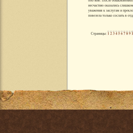
обо мне. После обыкновенног
несчастию оказались слишком
уважения к заслугам и прекло
повелела только сослать в от
Страницы:
1
2
3
4
5
6
7
8
9