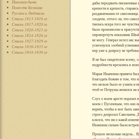
Пиковая дама
дабы передавать письменные и
Повести Белкина
крепости в крепость, стараяс
Руслан и Людмила
раздаваемыми от самозванца.
Стихи 1813-1816 гг
злодеем, оттого ли, что самол
Стихи 1817-1820 гг
таилась искра того же чувств
было произнесено в присутств
Стихи 1820-1823 гг
опровергнуть показания Швабр
Стихи 1824-1826 гг
не могу. Генерал велел нас в
Стихи 1827-1829 гг
усмехнулся злобной усмешкою
Стихи 1830-1833 гг
пор уже к допросу не требова
Стихи 1834-1836 гг
Я не был свидетелем всему, о
подробности врезались в мою 
Марья Ивановна принята была
благодать божию в том, что и
что нельзя было ее узнать и 
чтоб ее Петруша женился на 
Слух о моем аресте поразил 
моем с Пугачевым, что оно не
верить, чтобы я мог быть зам
строго допросил Савельича. Д
клялся, что ни о какой измен
Ивановна сильно была встрев
Прошло несколько недель... 