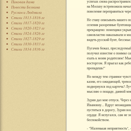
успехах снова распространилс
Пиковая дама
на Москву встревожила начал
Повести Белкина
повеление переправиться чере
Руслан и Людмила
Стихи 1813-1816 гг
Не стану описывать нашего п
Стихи 1817-1820 гг
селения разоренные бунтовщи
Стихи 1820-1823 гг
прекращено: помещики укрыва
Стихи 1824-1826 гг
самовластно наказывали и мил
Стихи 1827-1829 гг
видеть русский бунт, бессмы
Стихи 1830-1833 гг
Пугачев бежал, преследуемы
Стихи 1834-1836 гг
получил известие о поимке са
ехать к моим родителям! Мыс
восторгом. Я прыгал как ребе
пропадешь!"
Но между тем странное чувст
казни, его ожидающей, тревож
подвернулся под картечь? Лу
мыслию о пощаде, данной мне
Зурин дал мне отпуск. Через
Ивановну... Вдруг неожиданна
пуститься в дорогу, Зурин во
сердце. Я испугался, сам не з
беспокойством.
- "Маленькая неприятность", -