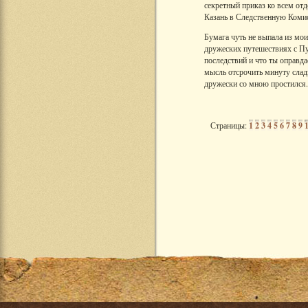
секретный приказ ко всем отд
Казань в Следственную Коми
Бумага чуть не выпала из мои
дружеских путешествиях с Пу
последствий и что ты оправда
мысль отсрочить минуту сладк
дружески со мною простился. 
Страницы:
1
2
3
4
5
6
7
8
9