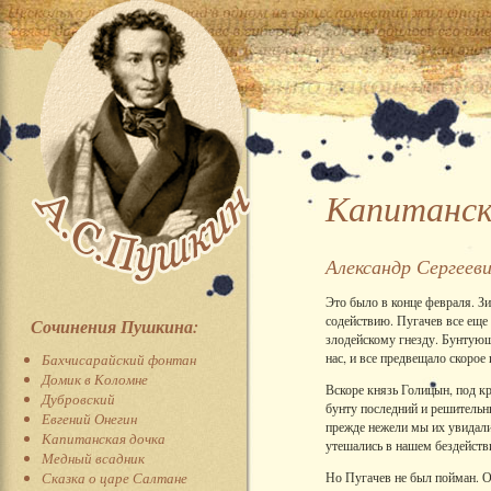
Капитанск
Александр Сергеев
Это было в конце февраля. З
содействию. Пугачев все еще
Сочинения Пушкина:
злодейскому гнезду. Бунтующ
нас, и все предвещало скорое
Бахчисарайский фонтан
Домик в Коломне
Вскоре князь Голицын, под кр
Дубровский
бунту последний и решительн
Евгений Онегин
прежде нежели мы их увидали
Капитанская дочка
утешались в нашем бездейств
Медный всадник
Сказка о царе Салтане
Но Пугачев не был пойман. Он