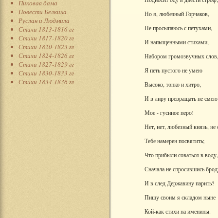
Пиковая дама
Повести Белкина
Но я, любезный Горчаков,
Руслан и Людмила
Не просыпаюсь с петухами,
Стихи 1813-1816 гг
Стихи 1817-1820 гг
И напыщенными стихами,
Стихи 1820-1823 гг
Стихи 1824-1826 гг
Набором громозвучных слов
Стихи 1827-1829 гг
Я петь пустого не умею
Стихи 1830-1833 гг
Стихи 1834-1836 гг
Высоко, тонко и хитро,
И в лиру превращать не смею
Мое - гусиное перо!
Нет, нет, любезный князь, не
Тебе намерен посвятить;
Что прибыли соваться в воду,
Сначала не спросившись брод
И в след Державину парить?
Пишу своим я складом ныне
Кой-как стихи на именины.