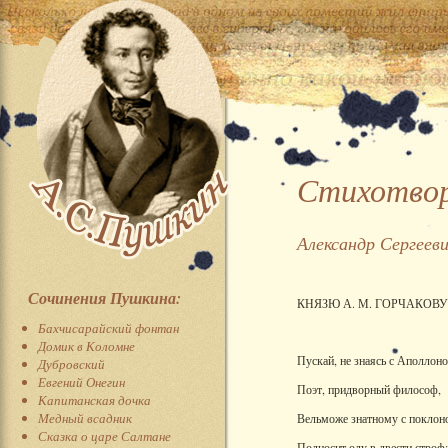
Стихотворе
Александр Сергеев
Сочинения Пушкина:
КНЯЗЮ А. М. ГОРЧАКОВУ
Бахчисарайский фонтан
Домик в Коломне
Пускай, не знаясь с Аполлон
Дубровский
Евгений Онегин
Поэт, придворный философ,
Капитанская дочка
Медный всадник
Вельможе знатному с поклон
Сказка о царе Салтане
Подносит оду в двести строф;