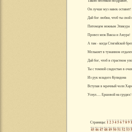
Такою песенкой поздравит,
Он лучше муз навек оставит!
Дай бог любви, чтоб ты свой 
Питомцем нежным Эпикура
Провел меж Вакха и Амура!
А там - когда Стигийской бре
Мелькнет в туманном отдален
Дай бог, чтоб в страстном упо
Ты с томной сладостью в очах
Из рук младого Купидона
Вступая в мрачный чолн Хар
Уснул..... Ершовой на грудях!
Страницы:
1
2
3
4
5
6
7
8
9
45
46
47
48
49
50
51
52
53