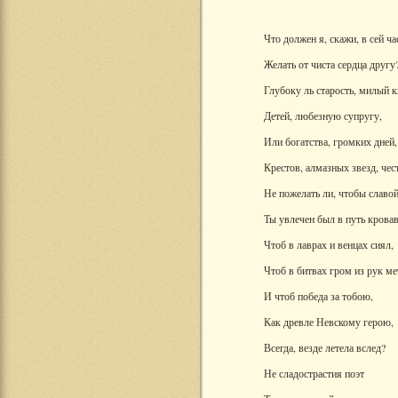
Что должен я, скажи, в сей ча
Желать от чиста сердца другу
Глубоку ль старость, милый к
Детей, любезную супругу,
Или богатства, громких дней,
Крестов, алмазных звезд, чес
Не пожелать ли, чтобы славо
Ты увлечен был в путь крова
Чтоб в лаврах и венцах сиял,
Чтоб в битвах гром из рук ме
И чтоб победа за тобою,
Как древле Невскому герою,
Всегда, везде летела вслед?
Не сладострастия поэт