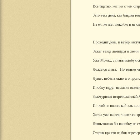
Всё тщетно, нет, ни с чем ста
Зато весь день, как бледна тен
Не ел, не пил, покойно и не сп
Проходит день, и вечер насту
Зажег везде лампады и свечи.
Уже Монах, с главы клобук с
Ложился спать. - Но только ч
Луна с небес в окно его пусти
И юбку вдруг на лавке освети
Зажмурился встревоженный 
И, чтоб не впасть кой-как во 
Хотел уже на век лишиться зр
Лишь только бы на юбку не с
Старик кряхтя на бок переве