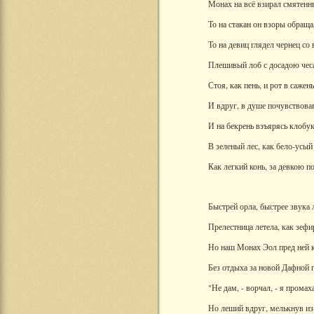
Монах на всё взирал смятен
То на стакан он взоры обраща
То на девиц глядел чернец со
Плешивый лоб с досадою чеса
Стоя, как пень, и рот в сажен
И вдруг, в душе почувствова
И на бекрень взъярясь клобук
В зеленый лес, как бело-усый
Как легкий конь, за девкою п
Быстрей орла, быстрее звука 
Прелестница летела, как зефи
Но наш Монах Эол пред ней к
Без отдыха за новой Дафной г
"Не дам, - ворчал, - я промах
Но леший вдруг, мелькнув из-