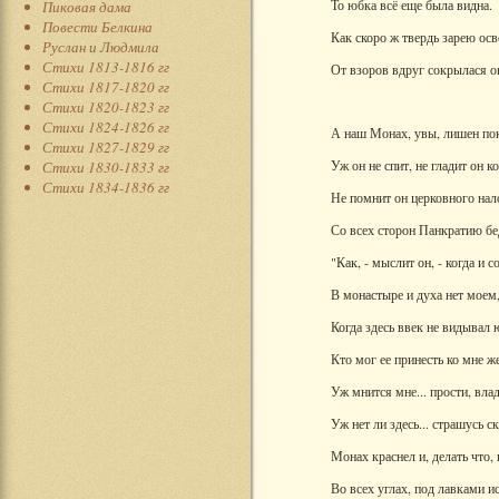
То юбка всё еще была видна.
Пиковая дама
Повести Белкина
Как скоро ж твердь зарею осв
Руслан и Людмила
Стихи 1813-1816 гг
От взоров вдруг сокрылася о
Стихи 1817-1820 гг
Стихи 1820-1823 гг
Стихи 1824-1826 гг
А наш Монах, увы, лишен по
Стихи 1827-1829 гг
Уж он не спит, не гладит он ко
Стихи 1830-1833 гг
Стихи 1834-1836 гг
Не помнит он церковного нал
Со всех сторон Панкратию бе
"Как, - мыслит он, - когда и 
В монастыре и духа нет моем
Когда здесь ввек не видывал 
Кто мог ее принесть ко мне ж
Уж мнится мне... прости, вла
Уж нет ли здесь... страшусь ск
Монах краснел и, делать что, 
Во всех углах, под лавками и