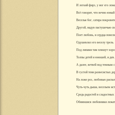
И легкий фирз, у ног его леж
Всё говорит, что вечно-юный
Веселья бог, сатира покровит
Другой, надув пастушечью св
Поет любовь, и сердца повел
Одушевлял его веселу трель.
Под липами там пляшут хор
Толпы детей и юношей, и дев.
А далее, ветвей под темным 
В густой тени развесистых де
На ложе роз, любовью распа
Чуть-чуть дыша, весельем ис
Средь радостей и сладостных 
Обнявшися любовники лежат