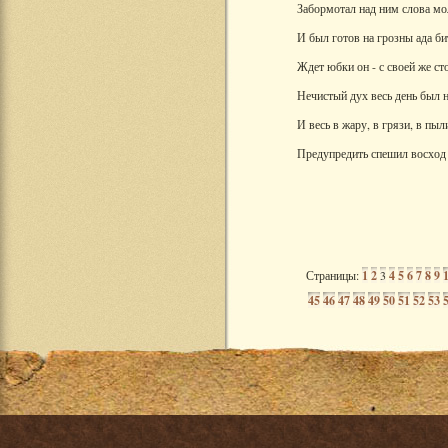
Забормотал над ним слова м
И был готов на грозны ада би
Ждет юбки он - с своей же с
Нечистый дух весь день был н
И весь в жару, в грязи, в пыл
Предупредить спешил восход
Страницы:
1
2
3
4
5
6
7
8
9
45
46
47
48
49
50
51
52
53