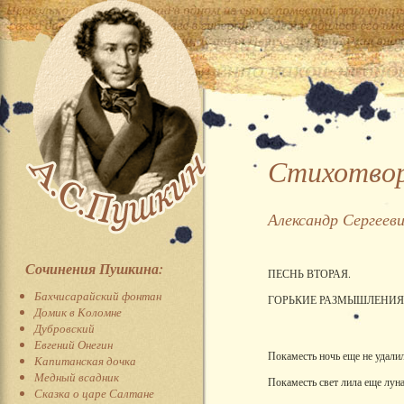
Стихотворе
Александр Сергеев
Сочинения Пушкина:
ПЕСНЬ ВТОРАЯ.
Бахчисарайский фонтан
ГОРЬКИЕ РАЗМЫШЛЕНИЯ,
Домик в Коломне
Дубровский
Евгений Онегин
Покаместь ночь еще не удалил
Капитанская дочка
Медный всадник
Покаместь свет лила еще луна
Сказка о царе Салтане