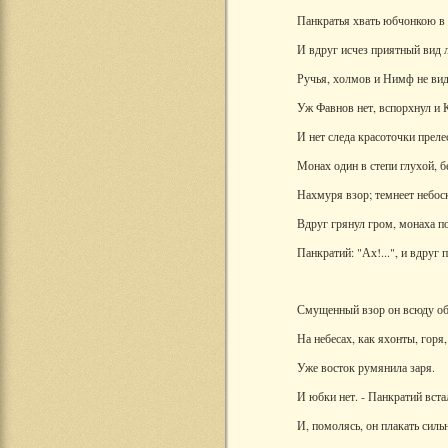
Панкратья хвать юбчонкою в 
И вдруг исчез приятный вид 
Ручья, холмов и Нимф не вид
Уж Фавнов нет, вспорхнул и 
И нет следа красоточки преле
Монах один в степи глухой, б
Нахмуря взор; темнеет небос
Вдруг грянул гром, монаха по
Панкратий: "Ах!...", и вдруг 
Смущенный взор он всюду об
На небесах, как яхонты, горя,
Уже восток румянила заря.
И юбки нет. - Панкратий вст
И, помолясь, он плакать сильн