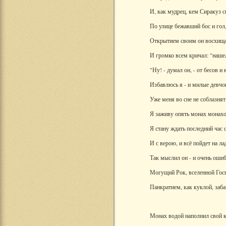
И, как мудрец, кем Сиракуз с
По улице бежавший бос и гол
Открытием своим он восхищ
И громко всем кричал: "наше
"Ну! - думал он, - от бесов и
Избавлюсь я - и милые девчо
Уже меня во сне не соблазнят
Я заживу опять монах монах
Я стану ждать последний час 
И с верою, и всё пойдет на ла
Так мыслил он - и очень ошиб
Могущий Рок, вселенной Гос
Панкратием, как куклой, заба
Монах водой наполнил свой 