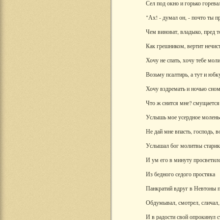
Сел под окно и горько горева
"Ах! - думал он, - почто ты 
Чем виноват, владыко, пред 
Как грешником, вертит нечис
Хочу не спать, хочу тебе моли
Возьму псалтирь, а тут и юбк
Хочу вздремать и ночью сном
Что ж снится мне? смущается
Услышь мое усердное молень
Не дай мне впасть, господь, 
Услышал бог молитвы старик
И ум его в минуту просветил
Из бедного седого простяка
Панкратий вдруг в Невтоны п
Обдумывал, смотрел, сличал,
И в радости свой опрокинул с