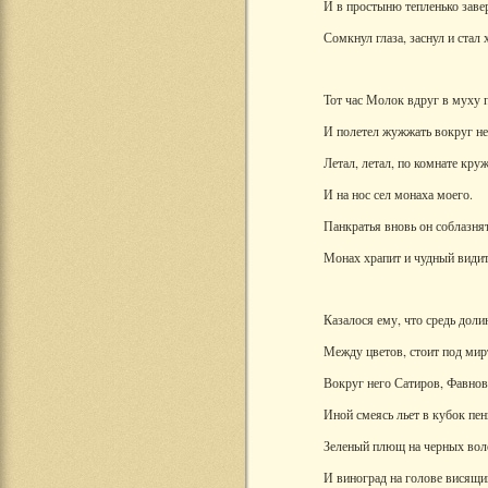
И в простыню тепленько заве
Сомкнул глаза, заснул и стал 
Тот час Молок вдруг в муху 
И полетел жужжать вокруг не
Летал, летал, по комнате кру
И на нос сел монаха моего.
Панкратья вновь он соблазнят
Монах храпит и чудный видит
Казалося ему, что средь доли
Между цветов, стоит под мир
Вокруг него Сатиров, Фавнов
Иной смеясь льет в кубок пе
Зеленый плющ на черных вол
И виноград на голове висящи