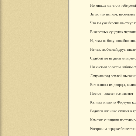
Но мнишь ли, что к тебе реко
За то, что ты поэт, несметные
Что ты уже берешь на откуп г
В железных сундуках червон
И, лежа на боку, покойно ешь
Не так, любезный друг, писат
Судьбой им не даны ни мрам
Ни чистым золотом набиты с
Лачужка под землей, высоки 
Вот пышны их дворцы, велик
Поэтов - хвалят все, питают 
Катится мимо их Фортуны ко
Родился наг и наг ступает в г
Камоэнс с нищими постелю ра
Костров на чердаке безвестно