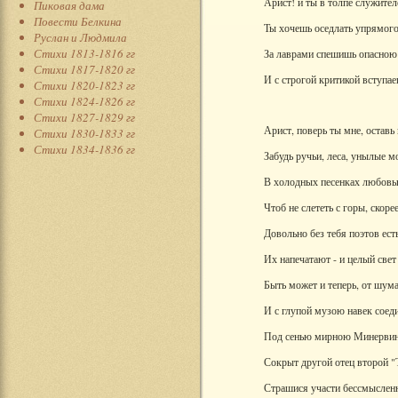
Арист! и ты в толпе служител
Пиковая дама
Повести Белкина
Ты хочешь оседлать упрямого
Руслан и Людмила
Стихи 1813-1816 гг
За лаврами спешишь опасною 
Стихи 1817-1820 гг
И с строгой критикой вступае
Стихи 1820-1823 гг
Стихи 1824-1826 гг
Стихи 1827-1829 гг
Арист, поверь ты мне, оставь
Стихи 1830-1833 гг
Стихи 1834-1836 гг
Забудь ручьи, леса, унылые м
В холодных песенках любовь
Чтоб не слететь с горы, скоре
Довольно без тебя поэтов есть
Их напечатают - и целый свет 
Быть может и теперь, от шума
И с глупой музою навек соед
Под сенью мирною Минервин
Сокрыт другой отец второй "
Страшися участи бессмыслен