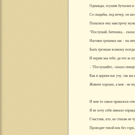
Однажды, осушив бутылки и 
Со свадьбы, под вечер, он ше
Попалися ему навстречу муж
"Послушай, батюшка, - сказал
Настави грешных нас - ты пи
Быть трезвым всякому всегда
И верим мы тебе; да что ж сег
- "Послушайте,- сказал свящ
Как в церкви вас учу, так вы 
Живите хорошо, а мне - не по
И мне то самое пришлося отв
Я не хочу себя нимало оправд
Счастлив, кто, ко стихам не 
Проводит тихой век без горя,