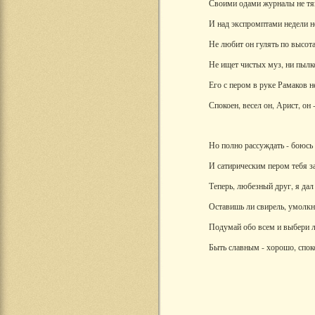
Своими одами журналы не тя
И над экспромптами недели н
Не любит он гулять по высот
Не ищет чистых муз, ни пылк
Его с пером в руке Рамаков н
Спокоен, весел он, Арист, он -
Но полно рассуждать - боюсь 
И сатирическим пером тебя з
Теперь, любезный друг, я дал 
Оставишь ли свирель, умолкне
Подумай обо всем и выбери 
Быть славным - хорошо, спок