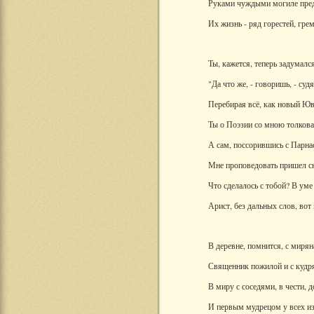
Руками чуждыми могиле пред
Их жизнь - ряд горестей, грем
Ты, кажется, теперь задумалс
"Да что же, - говоришь, - судя
Перебирая всё, как новый Юв
Ты о Поэзии со мною толкова
А сам, поссорившись с Парна
Мне проповедовать пришел с
Что сделалось с тобой? В уме 
Арист, без дальных слов, вот 
В деревне, помнится, с миря
Священник пожилой и с кудр
В миру с соседями, в чести, 
И первым мудрецом у всех из