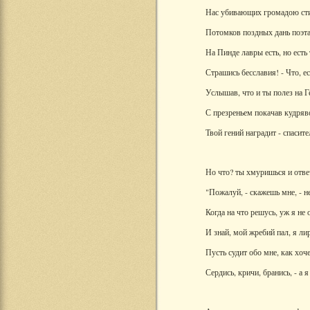
Нас убивающих громадою ст
Потомков поздных дань поэта
На Пинде лавры есть, но есть 
Страшись бесславия! - Что, е
Услышав, что и ты полез на Г
С презреньем покачав кудряв
Твой гений наградит - спасит
Но что? ты хмуришься и отве
"Пожалуй, - скажешь мне, - н
Когда на что решусь, уж я не 
И знай, мой жребий пал, я ли
Пусть судит обо мне, как хоче
Сердись, кричи, бранись, - а я