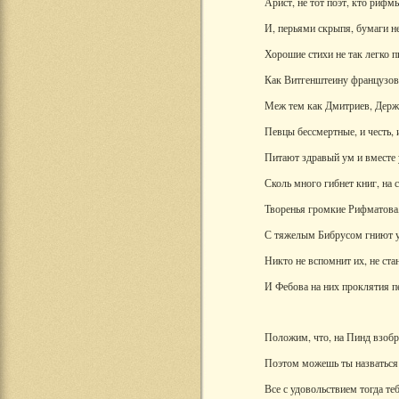
Арист, не тот поэт, кто рифм
И, перьями скрыпя, бумаги не
Хорошие стихи не так легко п
Как Витгенштеину французов
Меж тем как Дмитриев, Держ
Певцы бессмертные, и честь, 
Питают здравый ум и вместе у
Сколь много гибнет книг, на с
Творенья громкие Рифматова
С тяжелым Бибрусом гниют у
Никто не вспомнит их, не стан
И Фебова на них проклятия п
Положим, что, на Пинд взобр
Поэтом можешь ты назваться
Все с удовольствием тогда те