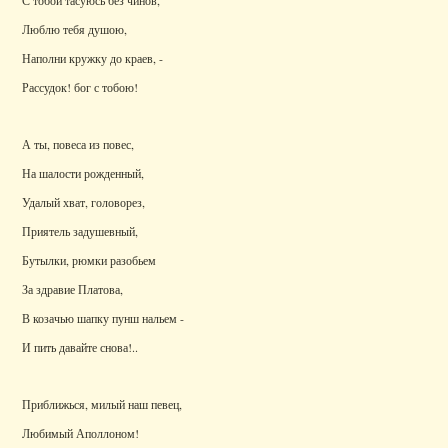
С тобой тасуюсь без чинов,
Люблю тебя душою,
Наполни кружку до краев, -
Рассудок! бог с тобою!
А ты, повеса из повес,
На шалости рожденный,
Удалый хват, головорез,
Приятель задушевный,
Бутылки, рюмки разобьем
За здравие Платова,
В козачью шапку пунш нальем -
И пить давайте снова!..
Приближься, милый наш певец,
Любимый Аполлоном!