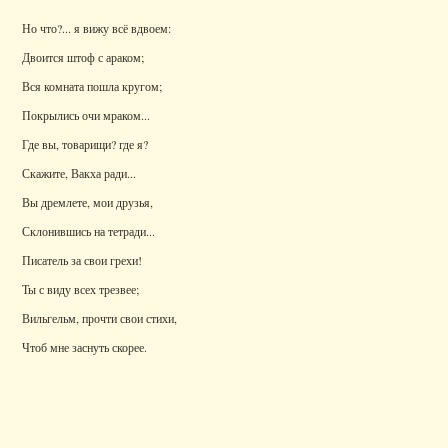
Но что?... я вижу всё вдвоем:
Двоится штоф с араком;
Вся комната пошла кругом;
Покрылись очи мраком...
Где вы, товарищи? где я?
Скажите, Вакха ради...
Вы дремлете, мои друзья,
Склонившись на тетради...
Писатель за свои грехи!
Ты с виду всех трезвее;
Вильгельм, прочти свои стихи,
Чтоб мне заснуть скорее.