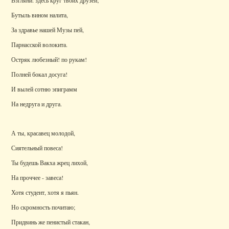
Взгляни: здесь круг твоих друзей;
Бутыль вином налита,
За здравье нашей Музы пей,
Парнасской волокита.
Остряк любезный! по рукам!
Полней бокал досуга!
И вылей сотню эпиграмм
На недруга и друга.
А ты, красавец молодой,
Сиятельный повеса!
Ты будешь Вакха жрец лихой,
На проччее - завеса!
Хотя студент, хотя я пьян.
Но скромность почитаю;
Придвинь же пенистый стакан,