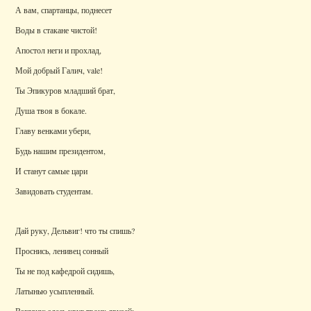
А вам, спартанцы, поднесет
Воды в стакане чистой!
Апостол неги и прохлад,
Мой добрый Галич, vale!
Ты Эпикуров младший брат,
Душа твоя в бокале.
Главу венками убери,
Будь нашим президентом,
И станут самые цари
Завидовать студентам.
Дай руку, Дельвиг! что ты спишь?
Проснись, ленивец сонный
Ты не под кафедрой сидишь,
Латынью усыпленный.