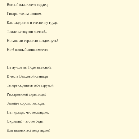
Воспой властителя сердец
Гитары тихим звоном.
Как сладостно в стесненну грудь
Томленье звуков льется!..
Но мне ли страстью воздохнуть?
Нет! пьяный лишь смеется!
Не лучше ль, Роде записной,
В честь Вакховой станицы
Теперь скрыпеть тебе струной
Расстроенной скрыпицы?
Запойте хором, господа,
Нет нужды, что нескладно;
Охрипли? - это не беда:
Для пьяных всё ведь ладно!