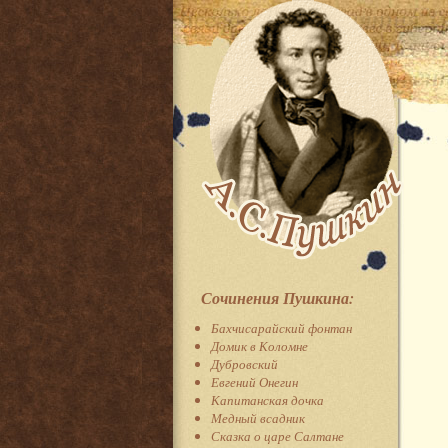
Сочинения Пушкина:
Бахчисарайский фонтан
Домик в Коломне
Дубровский
Евгений Онегин
Капитанская дочка
Медный всадник
Сказка о царе Салтане