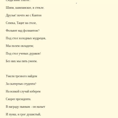
Шипи, шампанское, в стекле.
Друзья! почто же с Кантон
Сенека, Тацит на столе,
Фольянт над фолиантом?
Под стол холодных мудрецов,
Мы полем овладеем;
Под стол ученых дураков!
Без них мы пить умеем.
Ужели трезвого найдем
За скатертью студента?
На всякой случай изберем
Скорее президента.
В награду пьяным - он нальет
И пунш, и грог душистый,