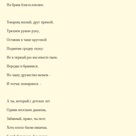
На брань благословляю.
Товарищ милый, друг прямой,
Тряхнем рукою руку,
Оставим в чаше круговой
Педантам сродну скуку:
Не в первый раз мы вместе пьем,
Нередко и бранимся,
Но чашу дружества нальем -
И тотчас помиримся. -
А ты, который с детских лет
Одним весельем дышешь,
Забавный, право, ты поэт.
Хоть плохо басни пишешь;