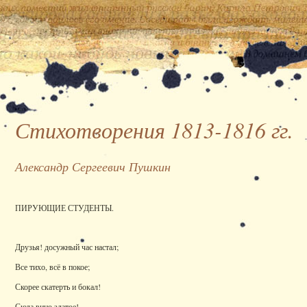
Стихотворения 1813-1816 гг.
Александр Сергеевич Пушкин
ПИРУЮЩИЕ СТУДЕНТЫ.
Друзья! досужный час настал;
Все тихо, всё в покое;
Скорее скатерть и бокал!
Сюда вино златое!