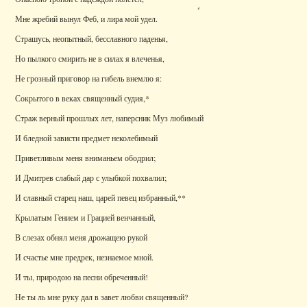
Мне жребий вынул Феб, и лира мой удел.
Страшусь, неопытный, бесславного паденья,
Но пылкого смирить не в силах я влеченья,
Не грозный приговор на гибель внемлю я:
Сокрытого в веках священный судия,*
Страж верный прошлых лет, наперсник Муз любимый
И бледной зависти предмет неколебимый
Приветливым меня вниманьем ободрил;
И Дмитрев слабый дар с улыбкой похвалил;
И славный старец наш, царей певец избранный,**
Крылатым Гением и Грацией венчанный,
В слезах обнял меня дрожащею рукой
И счастье мне предрек, незнаемое мной.
И ты, природою на песни обреченный!
Не ты ль мне руку дал в завет любви священный?