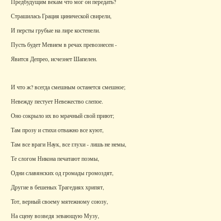
Предбудущим векам что мог он передать?
Страшилась Грация цинической свирели,
И персты грубые на лире костенели.
Пусть будет Мевием в речах превознесен -
Явится Депрео, исчезнет Шапелен.
И что ж? всегда смешным останется смешное;
Невежду пестует Невежество слепое.
Оно сокрыло их во мрачный свой приют;
Там прозу и стихи отважно все куют,
Там все враги Наук, все глухи - лишь не немы,
Те слогом Никона печатают поэмы,
Одни славянских од громады громоздят,
Другие в бешеных Трагедиях хрипят,
Тот, верный своему мятежному союзу,
На сцену возведя зевающую Музу,