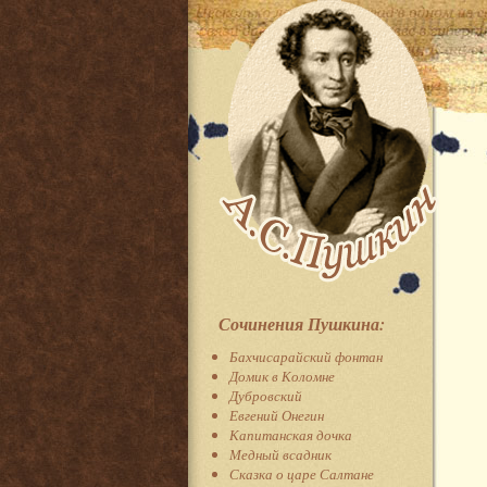
Сочинения Пушкина:
Бахчисарайский фонтан
Домик в Коломне
Дубровский
Евгений Онегин
Капитанская дочка
Медный всадник
Сказка о царе Салтане