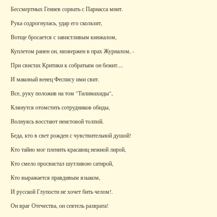
Бессмертных Гениев сорвать с Парнасса мнит.
Рука содрогнулась, удар его скользит,
Вотще бросается с завистливым кинжалом,
Куплетом ранен он, низвержен в прах Журналом, -
При свистах Критики к собратьям он бежит....
И маковый венец Феспису ими свит.
Все, руку положив на том "Тилимахиды",
Клянутся отомстить сотрудников обиды,
Волнуясь восстают неистовой толпой.
Беда, кто в свет рожден с чувствительной душой!
Кто тайно мог пленить красавиц нежной лирой,
Кто смело просвистал шутливою сатирой,
Кто выражается правдивым языком,
И русской Глупости не хочет бить челом!.
Он враг Отечества, он сеятель разврата!