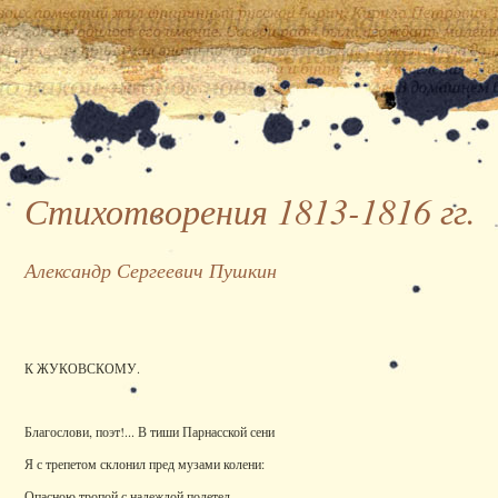
Стихотворения 1813-1816 гг.
Александр Сергеевич Пушкин
К ЖУКОВСКОМУ.
Благослови, поэт!... В тиши Парнасской сени
Я с трепетом склонил пред музами колени:
Опасною тропой с надеждой полетел,