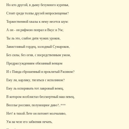
Но кто другой, в дыму безумного куренья,
Стоит среди толпы друзей непросвещенья?
Торжественной хвалы к нему несется шум:
А он - он рифмою попрал и Вкус и Ум;
Ты ль это, слабое дитя чужих уроков,
Завистливый гордец, холодный Сумароков,
Без силы, без огня, с посредственным умом,
Предрассуждениям обязанный венцом
И с Пинда сброшенный и проклятый Расином?
Ему ли, карлику, тягаться с исполином?
Ему ль оспоривать тот лавровый венец,
В котором возблистал бессмертный наш певец,
Веселье россиян, полунощное диво?..***
Нет! в тихой Лете он потонет молчаливо,
Уж на челе его забвения печать,