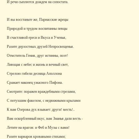
И речи сыплются дождем на сопостата.
И вы восстаньте же, Парнасские жрецы
Природой и трудом воспитанны певцы
В счастливой ереси и Вкуса и Ученья,
Разите дерзостных друзей Непросвещенья.
Отмститель Гения, друг истинны, поэт!
Лиющая с небес и жизнь и вечный свет,
Стрелою гибели десница Аполлона
Сражает наконец ужасного Пифона.
Смотрите: поражен враждебными стрелами,
С потухшим факелом, с недвижными крылами
К вам Озерова дух взывает: други! месть!..
Вам оскорбленный вкус, вам Знанья дали весть -
Летите на врагов: и Феб и Музы с вами!
Разите варваров кровавыми стихами;