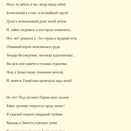
Могу ль забыть я час, когда перед тобой
Безмолвный я стоял, и молнийной струей -
Душа к возвышенной душе твоей летела
И, тайно съединясь, в восторгах пламенела, -
Нет, нет! решился я - без страха в трудный путь
Отважной верою исполнилася грудь.
Творцы бессмертные, питомцы вдохновенья!...
Вы цель мне кажете в туманах отдаленья,
Лечу к безвестному отважною мечтой,
И, мнится, Гений ваш промчался надо мной!
Но что? Под грозною Парнасскою скалою
Какое зрелище открылось предо мною?
В ужасной темноте пещерной глубины
Вражды и Зависти угрюмые сыны,