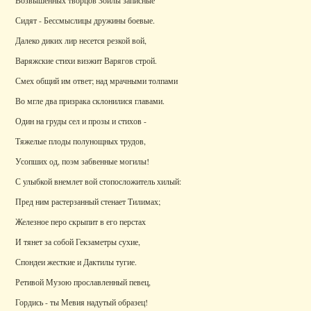
Возвышенных творцов Зоилы записные
Сидят - Бессмыслицы дружины боевые.
Далеко диких лир несется резкой вой,
Варяжские стихи визжит Варягов строй.
Смех общий им ответ; над мрачными толпами
Во мгле два призрака склонилися главами.
Один на груды сел и прозы и стихов -
Тяжелые плоды полунощных трудов,
Усопших од, поэм забвенные могилы!
С улыбкой внемлет вой стопосложитель хилый:
Пред ним растерзанный стенает Тилимах;
Железное перо скрыпит в его перстах
И тянет за собой Гекзаметры сухие,
Спондеи жесткие и Дактилы тугие.
Ретивой Музою прославленный певец,
Гордись - ты Мевия надутый образец!